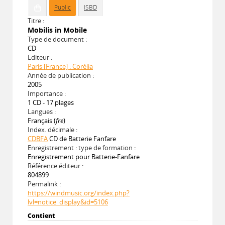
Public
ISBD
Titre :
Mobilis in Mobile
Type de document :
CD
Editeur :
Paris [France] : Corélia
Année de publication :
2005
Importance :
1 CD - 17 plages
Langues :
Français (
fre
)
Index. décimale :
CDBFA
CD de Batterie Fanfare
Enregistrement : type de formation :
Enregistrement pour Batterie-Fanfare
Référence éditeur :
804899
Permalink :
https://windmusic.org/index.php?
lvl=notice_display&id=5106
Contient