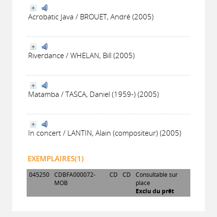
Acrobatic Java / BROUET, André (2005)
Riverdance / WHELAN, Bill (2005)
Matamba / TASCA, Daniel (1959-) (2005)
In concert / LANTIN, Alain (compositeur) (2005)
EXEMPLAIRES(1)
045250
CDBFA000072-
CD
CD
Consultable sur
MOB
place
Exclu du prêt