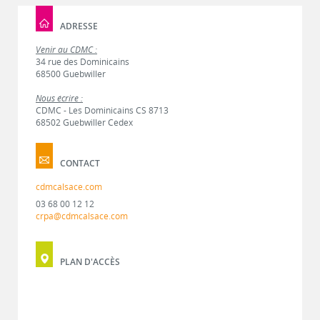
ADRESSE
Venir au CDMC :
34 rue des Dominicains
68500 Guebwiller
Nous écrire :
CDMC - Les Dominicains CS 8713
68502 Guebwiller Cedex
CONTACT
cdmcalsace.com
03 68 00 12 12
crpa@cdmcalsace.com
PLAN D'ACCÈS