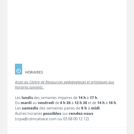
HORAIRES
Accès au Centre de Ressources pédagogiques et artistiques aux
horaires suivants :
Les
lundis
des semaines impaires de
14 h
à
17 h
.
Du
mardi
au
vendredi
de
8 h 30
à
12 h 30
et de
14 h
à
18 h
.
Les
samedis
des semaines paires de
9 h
à
midi
.
Autres horaires
possibles
sur
rendez-vous
(crpa@cdmcalsace.com ou 03 68 00 12 12).