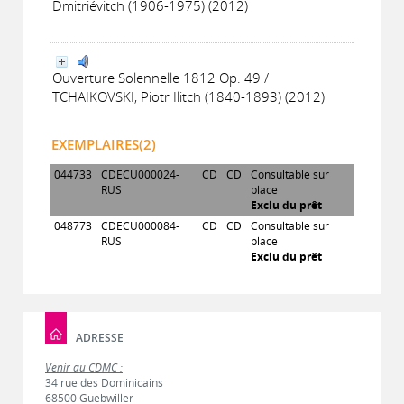
Dmitriévitch (1906-1975) (2012)
Ouverture Solennelle 1812 Op. 49 /
TCHAIKOVSKI, Piotr Ilitch (1840-1893) (2012)
EXEMPLAIRES(2)
044733
CDECU000024-
CD
CD
Consultable sur
RUS
place
Exclu du prêt
048773
CDECU000084-
CD
CD
Consultable sur
RUS
place
Exclu du prêt
ADRESSE
Venir au CDMC :
34 rue des Dominicains
68500 Guebwiller