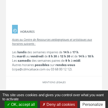
HORAIRES
Accès au Centre de Ressources pédagogiques et artistiques aux
horaires suivants :
Les
lundis
des semaines impaires de
14 h
à
17 h
.
Du
mardi
au
vendredi
de
8 h 30
à
12 h 30
et de
14 h
à
18 h
.
Les
samedis
des semaines paires de
9 h
à
midi
.
Autres horaires
possibles
sur
rendez-vous
(crpa@cdmcalsace.com ou 03 68 00 12 12).
MENTIONS LÉGALES
LIENS
This site uses cookies and gives you control over what you want
to activate
OK, accept all
Deny all cookies
Personalize
CONTACT