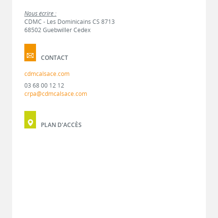
Nous écrire :
CDMC - Les Dominicains CS 8713
68502 Guebwiller Cedex
CONTACT
cdmcalsace.com
03 68 00 12 12
crpa@cdmcalsace.com
PLAN D'ACCÈS