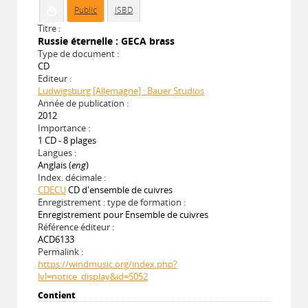
Public
ISBD
Titre :
Russie éternelle : GECA brass
Type de document :
CD
Editeur :
Ludwigsburg [Allemagne] : Bauer Studios
Année de publication :
2012
Importance :
1 CD - 8 plages
Langues :
Anglais (
eng
)
Index. décimale :
CDECU
CD d'ensemble de cuivres
Enregistrement : type de formation :
Enregistrement pour Ensemble de cuivres
Référence éditeur :
ACD6133
Permalink :
https://windmusic.org/index.php?
lvl=notice_display&id=5052
Contient