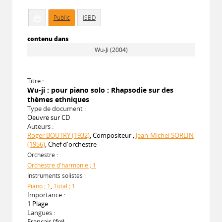
Public
ISBD
contenu dans
Wu-Ji (2004)
Titre :
Wu-ji : pour piano solo : Rhapsodie sur des
thèmes ethniques
Type de document :
Oeuvre sur CD
Auteurs :
Roger BOUTRY (1932)
, Compositeur ;
Jean-Michel SORLIN
(1956)
, Chef d'orchestre
Orchestre :
Orchestre d'harmonie ; 1
Instruments solistes :
Piano ; 1
,
Total ; 1
Importance :
1 Plage
Langues :
Français (
fre
)