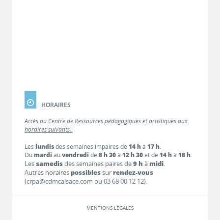
HORAIRES
Accès au Centre de Ressources pédagogiques et artistiques aux
horaires suivants :
Les
lundis
des semaines impaires de
14 h
à
17 h
.
Du
mardi
au
vendredi
de
8 h 30
à
12 h 30
et de
14 h
à
18 h
.
Les
samedis
des semaines paires de
9 h
à
midi
.
Autres horaires
possibles
sur
rendez-vous
(crpa@cdmcalsace.com ou 03 68 00 12 12).
MENTIONS LÉGALES