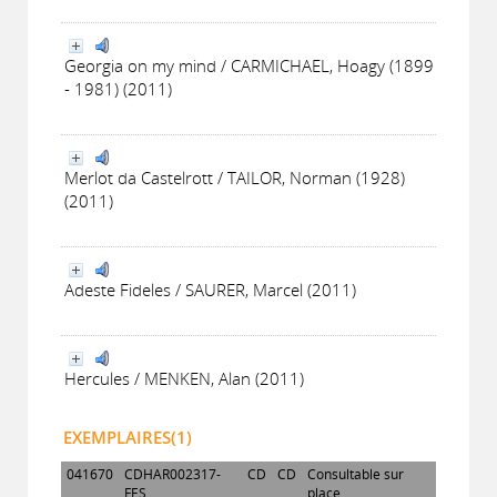
Georgia on my mind / CARMICHAEL, Hoagy (1899
- 1981) (2011)
Merlot da Castelrott / TAILOR, Norman (1928)
(2011)
Adeste Fideles / SAURER, Marcel (2011)
Hercules / MENKEN, Alan (2011)
EXEMPLAIRES(1)
041670
CDHAR002317-
CD
CD
Consultable sur
FES
place