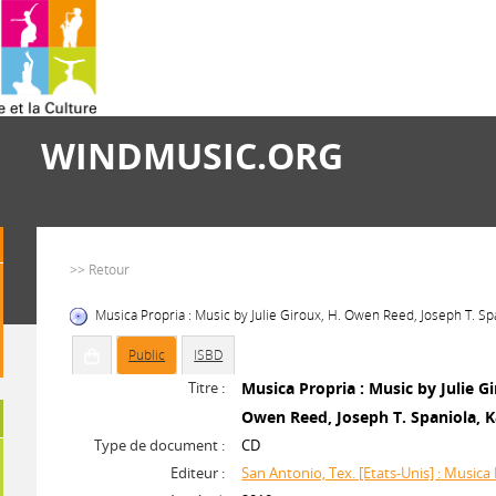
WINDMUSIC.ORG
>> Retour
Musica Propria : Music by Julie Giroux, H. Owen Reed, Joseph T. Spa
Public
ISBD
Titre :
Musica Propria : Music by Julie Gi
Owen Reed, Joseph T. Spaniola, K
Type de document :
CD
Editeur :
San Antonio, Tex. [Etats-Unis] : Musica