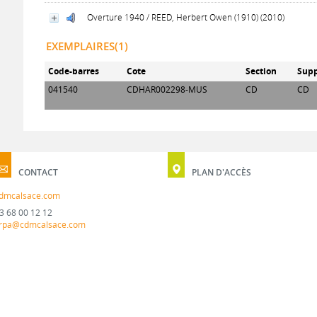
Overture 1940 / REED, Herbert Owen (1910) (2010)
EXEMPLAIRES(1)
Code-barres
Cote
Section
Supp
041540
CDHAR002298-MUS
CD
CD
CONTACT
PLAN D'ACCÈS
dmcalsace.com
3 68 00 12 12
rpa@cdmcalsace.com