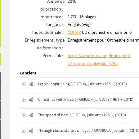
Année de
2010
publication :
Importance :
1 CD - 16 plages
Langues :
Anglais (
eng
)
Index. décimale :
CDHAR
CD d'orchestre d'harmonie
Enregistrement : type
Enregistrement pour Orchestre d'har
de formation :
Permalink :
https://windmusic.org/index.php?
lvl=notice_display&id=4743
Contient
Let your spirit sing / GIROUX, Julie Ann (1961-) (2010)
Christmas with Mozart / GIROUX, Julie Ann (1961-) (2010)
The speed of heat / GIROUX, Julie Ann (1961-) (2010)
Through chocolate-brown eyes / SPANIOLA, Joseph T. (2010