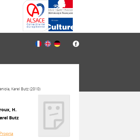
niola, Karel Butz (2010)
roux, H.
arel Butz
 Propria