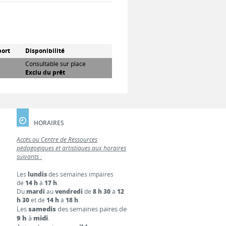
ort
Disponibilité
Consultable sur place
Exclu du prêt
HORAIRES
Accès au Centre de Ressources
pédagogiques et artistiques aux horaires
suivants :
Les
lundis
des semaines impaires
de
14 h
à
17 h
.
Du
mardi
au
vendredi
de
8 h 30
à
12
h 30
et de
14 h
à
18 h
.
Les
samedis
des semaines paires de
9 h
à
midi
.