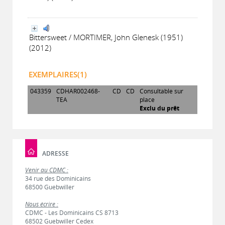
Bittersweet / MORTIMER, John Glenesk (1951)
(2012)
EXEMPLAIRES(1)
043359
CDHAR002468-
CD
CD
Consultable sur
TEA
place
Exclu du prêt
ADRESSE
Venir au CDMC :
34 rue des Dominicains
68500 Guebwiller
Nous écrire :
CDMC - Les Dominicains CS 8713
68502 Guebwiller Cedex