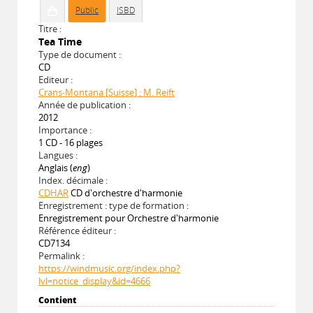
Public
ISBD
Titre :
Tea Time
Type de document :
CD
Editeur :
Crans-Montana [Suisse] : M. Reift
Année de publication :
2012
Importance :
1 CD - 16 plages
Langues :
Anglais (
eng
)
Index. décimale :
CDHAR
CD d'orchestre d'harmonie
Enregistrement : type de formation :
Enregistrement pour Orchestre d'harmonie
Référence éditeur :
CD7134
Permalink :
https://windmusic.org/index.php?
lvl=notice_display&id=4666
Contient