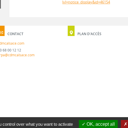
lvl=notice_display&id=46154
CONTACT
PLAN D'ACCÈS
dmcalsace.com
3 68 00 12 12
rpa@cdmcalsace.com
 control over what you want to activate
OK, accept all
MENTION