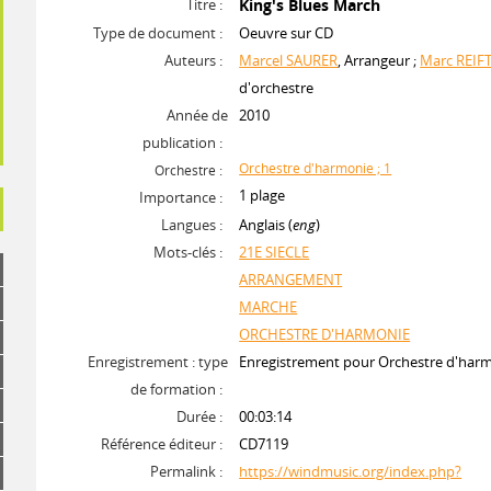
Titre :
King's Blues March
Type de document :
Oeuvre sur CD
Auteurs :
Marcel SAURER
, Arrangeur ;
Marc REIFT
d'orchestre
Année de
2010
publication :
Orchestre d'harmonie ; 1
Orchestre :
1 plage
Importance :
Langues :
Anglais (
eng
)
Mots-clés :
21E SIECLE
ARRANGEMENT
MARCHE
ORCHESTRE D'HARMONIE
Enregistrement : type
Enregistrement pour Orchestre d'har
de formation :
Durée :
00:03:14
Référence éditeur :
CD7119
Permalink :
https://windmusic.org/index.php?