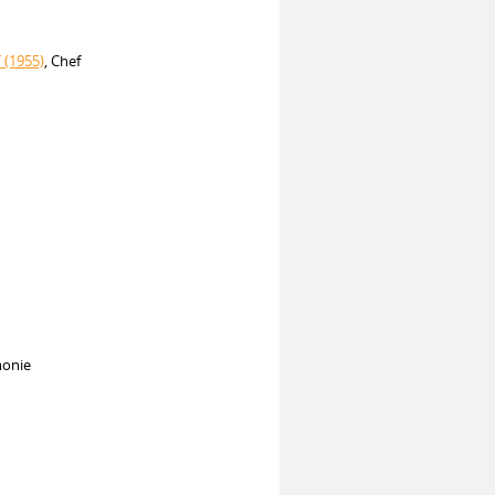
 (1955)
, Chef
monie