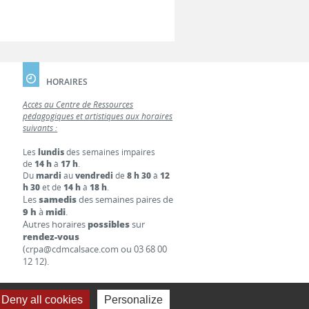
HORAIRES
Accès au Centre de Ressources
pédagogiques et artistiques aux horaires
suivants :
Les
lundis
des semaines impaires
de
14 h
à
17 h
.
Du
mardi
au
vendredi
de
8 h 30
à
12
h 30
et de
14 h
à
18 h
.
Les
samedis
des semaines paires de
9 h
à
midi
.
Autres horaires
possibles
sur
rendez-vous
(crpa@cdmcalsace.com ou 03 68 00
12 12).
Deny all cookies
Personalize
S LÉGALES
LIENS
CONTACT