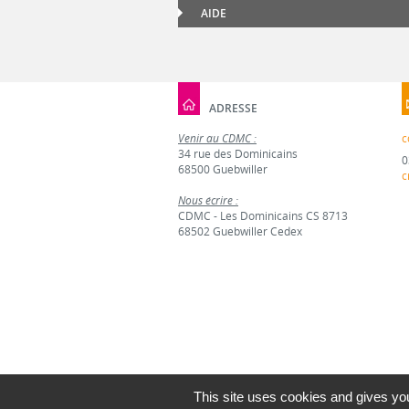
AIDE
ADRESSE
Venir au CDMC :
c
34 rue des Dominicains
0
68500 Guebwiller
c
Nous écrire :
CDMC - Les Dominicains CS 8713
68502 Guebwiller Cedex
This site uses cookies and gives you