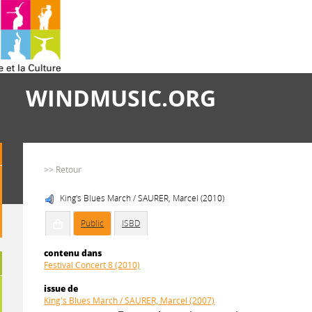
WINDMUSIC.ORG
>> Retour
King's Blues March / SAURER, Marcel (2010)
Public
ISBD
contenu dans
Festival Concert 8 (2010)
issue de
King's Blues March / SAURER, Marcel (2007)