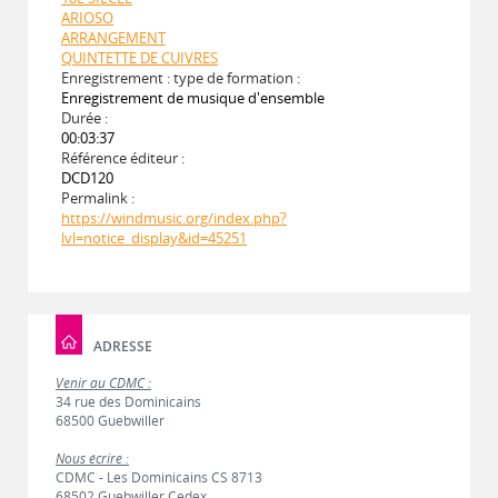
ARIOSO
ARRANGEMENT
QUINTETTE DE CUIVRES
Enregistrement : type de formation :
Enregistrement de musique d'ensemble
Durée :
00:03:37
Référence éditeur :
DCD120
Permalink :
https://windmusic.org/index.php?
lvl=notice_display&id=45251
ADRESSE
Venir au CDMC :
34 rue des Dominicains
68500 Guebwiller
Nous écrire :
CDMC - Les Dominicains CS 8713
68502 Guebwiller Cedex