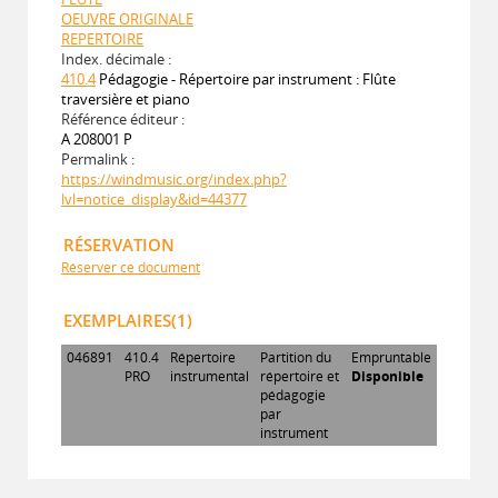
OEUVRE ORIGINALE
REPERTOIRE
Index. décimale :
410.4
Pédagogie - Répertoire par instrument : Flûte
traversière et piano
Référence éditeur :
A 208001 P
Permalink :
https://windmusic.org/index.php?
lvl=notice_display&id=44377
RÉSERVATION
Réserver ce document
EXEMPLAIRES(1)
046891
410.4
Répertoire
Partition du
Empruntable
PRO
instrumental
répertoire et
Disponible
pédagogie
par
instrument