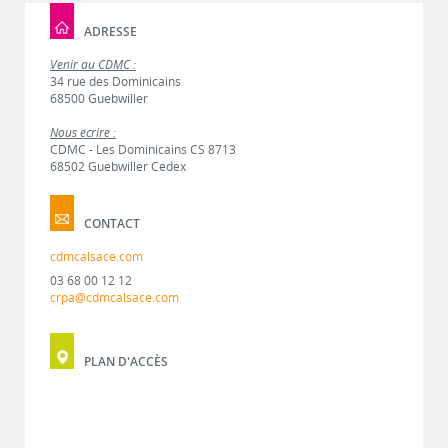
ADRESSE
Venir au CDMC :
34 rue des Dominicains
68500 Guebwiller
Nous écrire :
CDMC - Les Dominicains CS 8713
68502 Guebwiller Cedex
CONTACT
cdmcalsace.com
03 68 00 12 12
crpa@cdmcalsace.com
PLAN D'ACCÈS