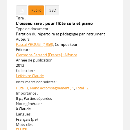
Public
ISBD
Titre :
L'oiseau rare : pour flûte solo et piano
Type de document :
Partition du répertoire et pédagogie par instrument
Auteurs :
Pascal PROUST (1959)
, Compositeur
Editeur :
Clermont-Ferrand [France] : Alfonce
Année de publication :
2013
Collection :
Lefebvre Claude
Instruments non solistes :
Flûte ; 1
,
Piano accompagnement ; 1
,
Total ; 2
Importance :
8 p., Parties séparées
Note générale :
à Claude
Langues :
Français (
fre
)
Mots-clés :
FLUTE