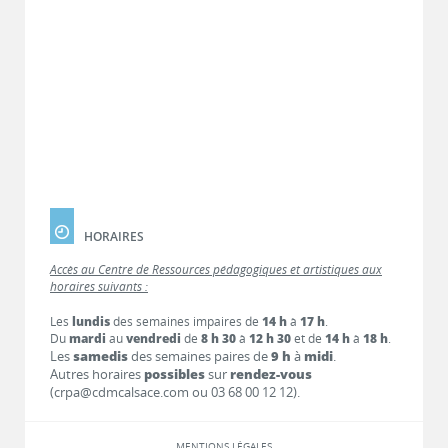
HORAIRES
Accès au Centre de Ressources pédagogiques et artistiques aux
horaires suivants :
Les
lundis
des semaines impaires de
14 h
à
17 h
.
Du
mardi
au
vendredi
de
8 h 30
à
12 h 30
et de
14 h
à
18 h
.
Les
samedis
des semaines paires de
9 h
à
midi
.
Autres horaires
possibles
sur
rendez-vous
(crpa@cdmcalsace.com ou 03 68 00 12 12).
MENTIONS LÉGALES