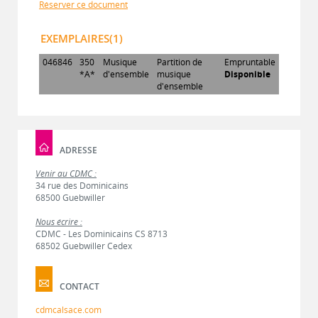
Réserver ce document
EXEMPLAIRES(1)
046846
350
Musique
Partition de
Empruntable
*A*
d'ensemble
musique
Disponible
d'ensemble
ADRESSE
Venir au CDMC :
34 rue des Dominicains
68500 Guebwiller
Nous écrire :
CDMC - Les Dominicains CS 8713
68502 Guebwiller Cedex
CONTACT
cdmcalsace.com