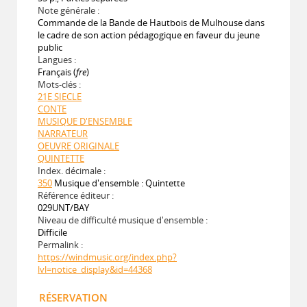
Note générale :
Commande de la Bande de Hautbois de Mulhouse dans
le cadre de son action pédagogique en faveur du jeune
public
Langues :
Français (
fre
)
Mots-clés :
21E SIECLE
CONTE
MUSIQUE D'ENSEMBLE
NARRATEUR
OEUVRE ORIGINALE
QUINTETTE
Index. décimale :
350
Musique d'ensemble : Quintette
Référence éditeur :
029UNT/BAY
Niveau de difficulté musique d'ensemble :
Difficile
Permalink :
https://windmusic.org/index.php?
lvl=notice_display&id=44368
RÉSERVATION