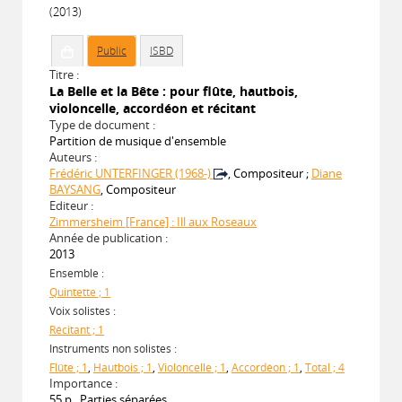
(2013)
Public
ISBD
Titre :
La Belle et la Bête : pour flûte, hautbois,
violoncelle, accordéon et récitant
Type de document :
Partition de musique d'ensemble
Auteurs :
Frédéric UNTERFINGER (1968-)
, Compositeur ;
Diane
BAYSANG
, Compositeur
Editeur :
Zimmersheim [France] : Ill aux Roseaux
Année de publication :
2013
Ensemble :
Quintette ; 1
Voix solistes :
Récitant ; 1
Instruments non solistes :
Flûte ; 1
,
Hautbois ; 1
,
Violoncelle ; 1
,
Accordéon ; 1
,
Total ; 4
Importance :
55 p., Parties séparées