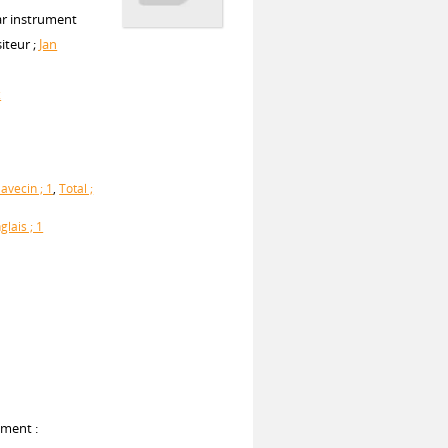
ar instrument
iteur ;
Jan
x
lavecin ; 1
,
Total ;
glais ; 1
ument :