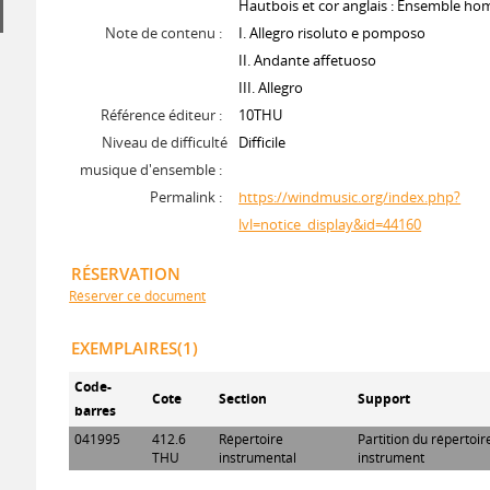
Hautbois et cor anglais : Ensemble h
Note de contenu :
I. Allegro risoluto e pomposo
II. Andante affetuoso
III. Allegro
Référence éditeur :
10THU
Niveau de difficulté
Difficile
musique d'ensemble :
Permalink :
https://windmusic.org/index.php?
lvl=notice_display&id=44160
RÉSERVATION
Réserver ce document
EXEMPLAIRES(1)
Code-
Cote
Section
Support
barres
041995
412.6
Répertoire
Partition du répertoi
THU
instrumental
instrument