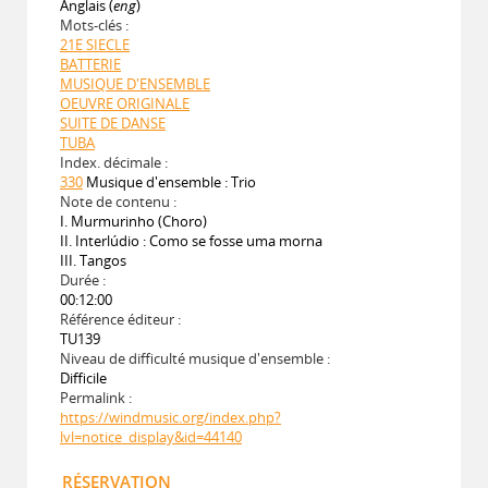
Anglais (
eng
)
Mots-clés :
21E SIECLE
BATTERIE
MUSIQUE D'ENSEMBLE
OEUVRE ORIGINALE
SUITE DE DANSE
TUBA
Index. décimale :
330
Musique d'ensemble : Trio
Note de contenu :
I. Murmurinho (Choro)
II. Interlúdio : Como se fosse uma morna
III. Tangos
Durée :
00:12:00
Référence éditeur :
TU139
Niveau de difficulté musique d'ensemble :
Difficile
Permalink :
https://windmusic.org/index.php?
lvl=notice_display&id=44140
RÉSERVATION