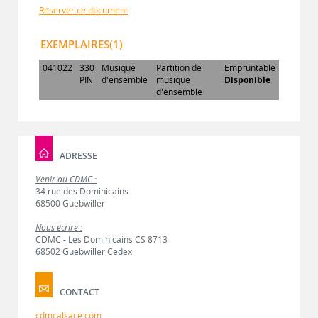
Réserver ce document
EXEMPLAIRES(1)
041022
330
Musique
Partition de
Empruntable
PIN
d'ensemble
musique
Disponible
d'ensemble
ADRESSE
Venir au CDMC :
34 rue des Dominicains
68500 Guebwiller
Nous écrire :
CDMC - Les Dominicains CS 8713
68502 Guebwiller Cedex
CONTACT
cdmcalsace.com