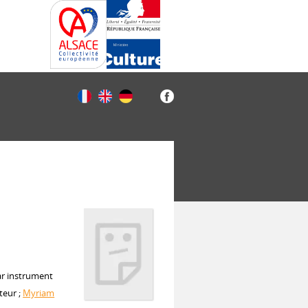
ar instrument
teur ;
Myriam