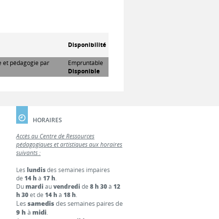
Disponibilité
re et pédagogie par
Empruntable
Disponible
HORAIRES
Accès au Centre de Ressources
pédagogiques et artistiques aux horaires
suivants :
Les
lundis
des semaines impaires
de
14 h
à
17 h
.
Du
mardi
au
vendredi
de
8 h 30
à
12
h 30
et de
14 h
à
18 h
.
Les
samedis
des semaines paires de
9 h
à
midi
.