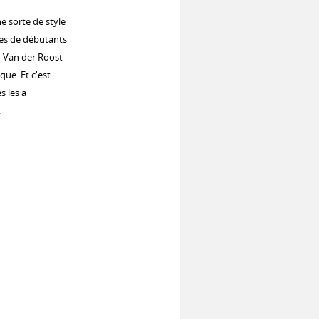
e sorte de style
pes de débutants
n Van der Roost
ue. Et c'est
 les a
.