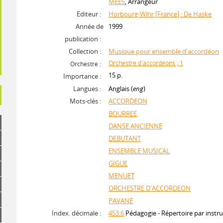
MEES
, Arrangeur
Editeur :
Horbourg-Wihr [France] : De Haske
Année de
1999
publication :
Collection :
Musique pour ensemble d'accordéon
Orchestre d'accordéons ; 1
Orchestre :
15 p.
Importance :
Langues :
Anglais (
eng
)
Mots-clés :
ACCORDEON
BOURREE
DANSE ANCIENNE
DEBUTANT
ENSEMBLE MUSICAL
GIGUE
MENUET
ORCHESTRE D'ACCORDEON
PAVANE
Index. décimale :
453.6
Pédagogie - Répertoire par instr