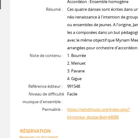
Accordéon : Ensemble homogène
Résumé :
Ces quatre danses sont écrites dans un
néo-renaissance à l'intention de grou
ou ensembles de jeunes. A l'origine, Ja
les a composées dans un but pédagogiq
avec le même objectif que Myriam Mees
arrangées pour orchestre d'accordéon
Note de contenu :
1. Bourrée
2. Menuet
3. Pavane
4. Gigue
Référence éditeur :
991548
Niveau de difficulté
Facile
musique d'ensemble :
Permalink :
https://windmusic.org/index.php?
lvl=notice_display&id=44088
RÉSERVATION
Réserver ce document