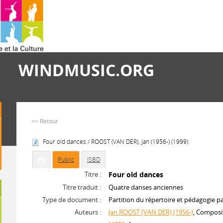
WINDMUSIC.ORG
>> Retour
Four old dances / ROOST (VAN DER), Jan (1956-) (1999)
Public
ISBD
Titre :
Four old dances
Titre traduit :
Quatre danses anciennes
Type de document :
Partition du répertoire et pédagogie p
Auteurs :
Jan ROOST (VAN DER) (1956-)
, Composi