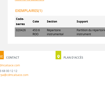
EXEMPLAIRES(1)
Code-
Cote
Section
Support
barres
020426
453.6
Répertoire
Partition du répertoi
ROO
instrumental
instrument
CONTACT
PLAN D'ACCÈS
dmcalsace.com
3 68 00 12 12
rpa@cdmcalsace.com