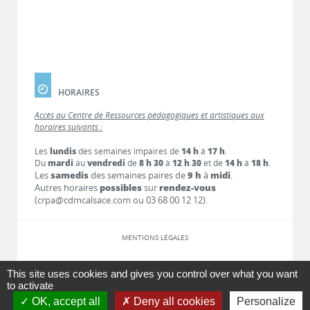
HORAIRES
Accès au Centre de Ressources pédagogiques et artistiques aux
horaires suivants :
Les
lundis
des semaines impaires de
14 h
à
17 h
.
Du
mardi
au
vendredi
de
8 h 30
à
12 h 30
et de
14 h
à
18 h
.
Les
samedis
des semaines paires de
9 h
à
midi
.
Autres horaires
possibles
sur
rendez-vous
(crpa@cdmcalsace.com ou 03 68 00 12 12).
MENTIONS LÉGALES
LIENS
This site uses cookies and gives you control over what you want
to activate
OK, accept all
Deny all cookies
Personalize
CONTACT