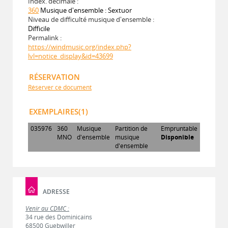
Index. décimale :
360
Musique d'ensemble : Sextuor
Niveau de difficulté musique d'ensemble :
Difficile
Permalink :
https://windmusic.org/index.php?
lvl=notice_display&id=43699
RÉSERVATION
Réserver ce document
EXEMPLAIRES(1)
035976
360
Musique
Partition de
Empruntable
MNO
d'ensemble
musique
Disponible
d'ensemble
ADRESSE
Venir au CDMC :
34 rue des Dominicains
68500 Guebwiller