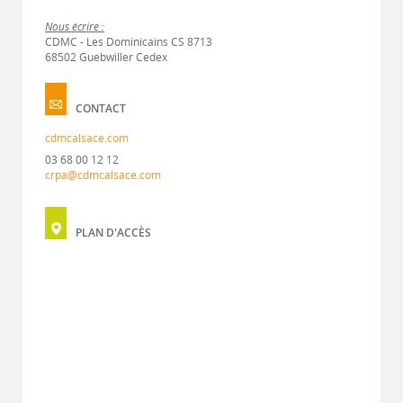
Nous écrire :
CDMC - Les Dominicains CS 8713
68502 Guebwiller Cedex
CONTACT
cdmcalsace.com
03 68 00 12 12
crpa@cdmcalsace.com
PLAN D'ACCÈS