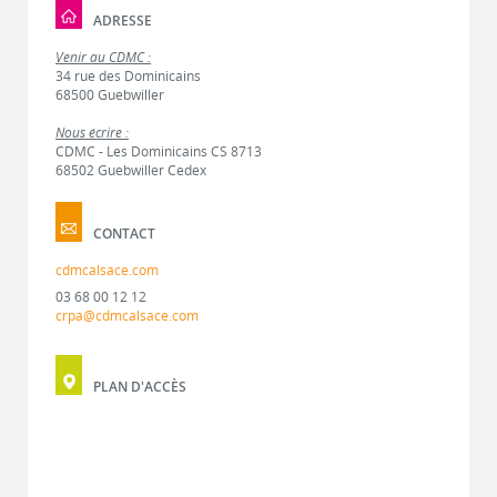
ADRESSE
Venir au CDMC :
34 rue des Dominicains
68500 Guebwiller
Nous écrire :
CDMC - Les Dominicains CS 8713
68502 Guebwiller Cedex
CONTACT
cdmcalsace.com
03 68 00 12 12
crpa@cdmcalsace.com
PLAN D'ACCÈS