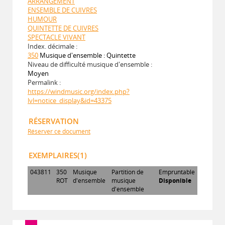
ARRANGEMENT
ENSEMBLE DE CUIVRES
HUMOUR
QUINTETTE DE CUIVRES
SPECTACLE VIVANT
Index. décimale :
350
Musique d'ensemble : Quintette
Niveau de difficulté musique d'ensemble :
Moyen
Permalink :
https://windmusic.org/index.php?
lvl=notice_display&id=43375
RÉSERVATION
Réserver ce document
EXEMPLAIRES(1)
043811
350
Musique
Partition de
Empruntable
ROT
d'ensemble
musique
Disponible
d'ensemble