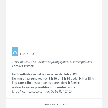
HORAIRES
Accès au Centre de Ressources pédagogiques et artistiques aux
horaires suivants :
Les
lundis
des semaines impaires de
14 h
à
17 h
.
Du
mardi
au
vendredi
de
8 h 30
à
12 h 30
et de
14 h
à
18 h
.
Les
samedis
des semaines paires de
9 h
à
midi
.
Autres horaires
possibles
sur
rendez-vous
(crpa@cdmcalsace.com ou 03 68 00 12 12).
MENTIONS LÉGALES