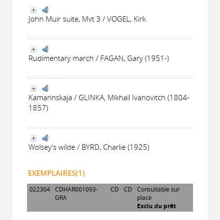
John Muir suite, Mvt 3 / VOGEL, Kirk
Rudimentary march / FAGAN, Gary (1951-)
Kamarinskaja / GLINKA, Mikhaïl Ivanovitch (1804-
1857)
Wolsey's wilde / BYRD, Charlie (1925)
EXEMPLAIRES(1)
022304
CDHAR001093-
CD
CD
Consultable sur
GRA
place
Exclu du prêt