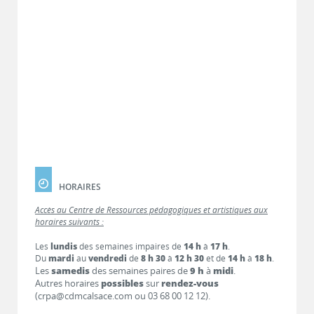
HORAIRES
Accès au Centre de Ressources pédagogiques et artistiques aux
horaires suivants :
Les
lundis
des semaines impaires de
14 h
à
17 h
.
Du
mardi
au
vendredi
de
8 h 30
à
12 h 30
et de
14 h
à
18 h
.
Les
samedis
des semaines paires de
9 h
à
midi
.
Autres horaires
possibles
sur
rendez-vous
(crpa@cdmcalsace.com ou 03 68 00 12 12).