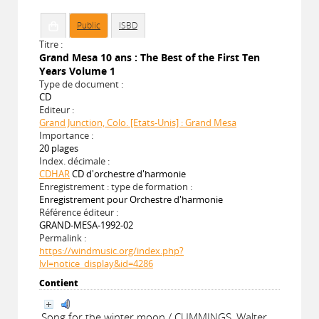
Public
ISBD
Titre :
Grand Mesa 10 ans : The Best of the First Ten
Years Volume 1
Type de document :
CD
Editeur :
Grand Junction, Colo. [Etats-Unis] : Grand Mesa
Importance :
20 plages
Index. décimale :
CDHAR
CD d'orchestre d'harmonie
Enregistrement : type de formation :
Enregistrement pour Orchestre d'harmonie
Référence éditeur :
GRAND-MESA-1992-02
Permalink :
https://windmusic.org/index.php?
lvl=notice_display&id=4286
Contient
Song for the winter moon / CUMMINGS, Walter