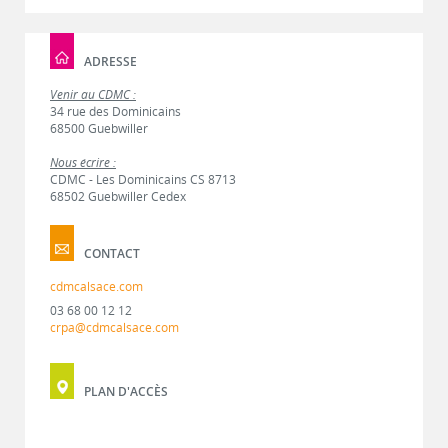
ADRESSE
Venir au CDMC :
34 rue des Dominicains
68500 Guebwiller
Nous écrire :
CDMC - Les Dominicains CS 8713
68502 Guebwiller Cedex
CONTACT
cdmcalsace.com
03 68 00 12 12
crpa@cdmcalsace.com
PLAN D'ACCÈS