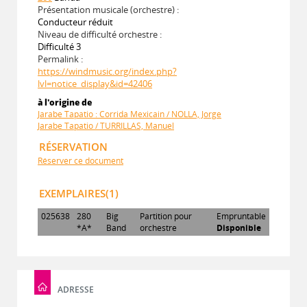
Présentation musicale (orchestre) :
Conducteur réduit
Niveau de difficulté orchestre :
Difficulté 3
Permalink :
https://windmusic.org/index.php?
lvl=notice_display&id=42406
à l'origine de
Jarabe Tapatio : Corrida Mexicain / NOLLA, Jorge
Jarabe Tapatio / TURRILLAS, Manuel
RÉSERVATION
Réserver ce document
EXEMPLAIRES(1)
025638
280
Big
Partition pour
Empruntable
*A*
Band
orchestre
Disponible
ADRESSE