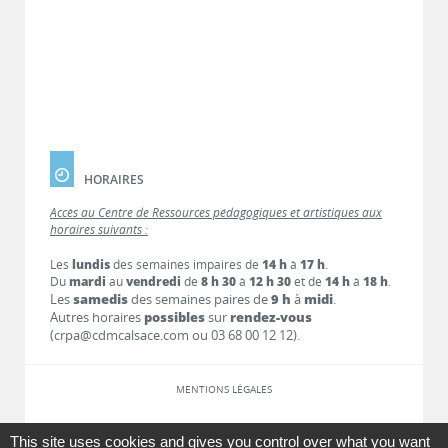
HORAIRES
Accès au Centre de Ressources pédagogiques et artistiques aux
horaires suivants :
Les
lundis
des semaines impaires de
14 h
à
17 h
.
Du
mardi
au
vendredi
de
8 h 30
à
12 h 30
et de
14 h
à
18 h
.
Les
samedis
des semaines paires de
9 h
à
midi
.
Autres horaires
possibles
sur
rendez-vous
(crpa@cdmcalsace.com ou 03 68 00 12 12).
MENTIONS LÉGALES
LIENS
This site uses cookies and gives you control over what you want