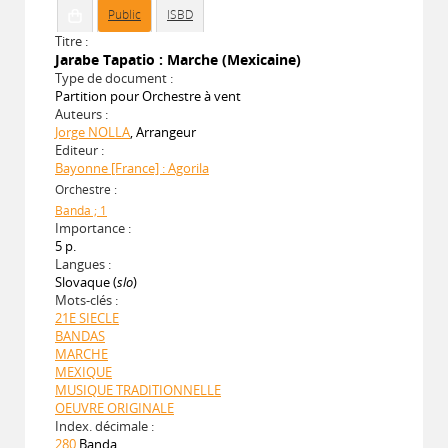
Public
ISBD
Titre :
Jarabe Tapatio : Marche (Mexicaine)
Type de document :
Partition pour Orchestre à vent
Auteurs :
Jorge NOLLA
, Arrangeur
Editeur :
Bayonne [France] : Agorila
Orchestre :
Banda ; 1
Importance :
5 p.
Langues :
Slovaque (
slo
)
Mots-clés :
21E SIECLE
BANDAS
MARCHE
MEXIQUE
MUSIQUE TRADITIONNELLE
OEUVRE ORIGINALE
Index. décimale :
280
Banda