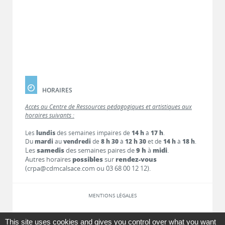
HORAIRES
Accès au Centre de Ressources pédagogiques et artistiques aux
horaires suivants :
Les
lundis
des semaines impaires de
14 h
à
17 h
.
Du
mardi
au
vendredi
de
8 h 30
à
12 h 30
et de
14 h
à
18 h
.
Les
samedis
des semaines paires de
9 h
à
midi
.
Autres horaires
possibles
sur
rendez-vous
(crpa@cdmcalsace.com ou 03 68 00 12 12).
MENTIONS LÉGALES
LIENS
This site uses cookies and gives you control over what you want