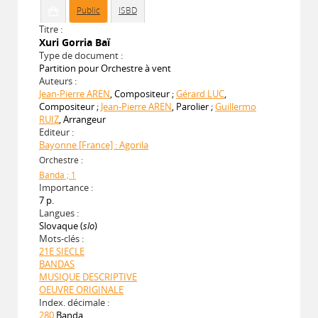
Public
ISBD
Titre :
Xuri Gorria Baï
Type de document :
Partition pour Orchestre à vent
Auteurs :
Jean-Pierre AREN
, Compositeur ;
Gérard LUC
,
Compositeur ;
Jean-Pierre AREN
, Parolier ;
Guillermo
RUIZ
, Arrangeur
Editeur :
Bayonne [France] : Agorila
Orchestre :
Banda ; 1
Importance :
7 p.
Langues :
Slovaque (
slo
)
Mots-clés :
21E SIECLE
BANDAS
MUSIQUE DESCRIPTIVE
OEUVRE ORIGINALE
Index. décimale :
280
Banda