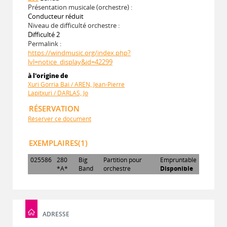
Présentation musicale (orchestre) :
Conducteur réduit
Niveau de difficulté orchestre :
Difficulté 2
Permalink :
https://windmusic.org/index.php?
lvl=notice_display&id=42299
à l'origine de
Xuri Gorria Bai / AREN, Jean-Pierre
Lapitxuri / DARLAS, Jo
RÉSERVATION
Réserver ce document
EXEMPLAIRES(1)
025586
280
Big
Partition pour
Empruntable
*A*
Band
orchestre
Disponible
ADRESSE