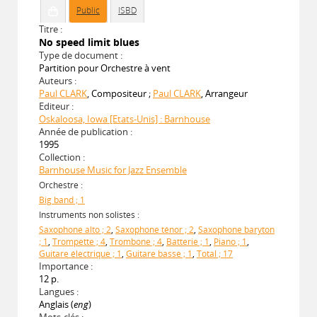
Public
ISBD
Titre :
No speed limit blues
Type de document :
Partition pour Orchestre à vent
Auteurs :
Paul CLARK
, Compositeur ;
Paul CLARK
, Arrangeur
Editeur :
Oskaloosa, Iowa [Etats-Unis] : Barnhouse
Année de publication :
1995
Collection :
Barnhouse Music for Jazz Ensemble
Orchestre :
Big band ; 1
Instruments non solistes :
Saxophone alto ; 2
,
Saxophone ténor ; 2
,
Saxophone baryton
; 1
,
Trompette ; 4
,
Trombone ; 4
,
Batterie ; 1
,
Piano ; 1
,
Guitare électrique ; 1
,
Guitare basse ; 1
,
Total ; 17
Importance :
12 p.
Langues :
Anglais (
eng
)
Mots-clés :