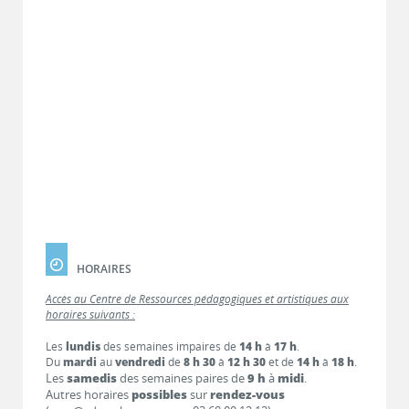
HORAIRES
Accès au Centre de Ressources pédagogiques et artistiques aux
horaires suivants :
Les
lundis
des semaines impaires de
14 h
à
17 h
.
Du
mardi
au
vendredi
de
8 h 30
à
12 h 30
et de
14 h
à
18 h
.
Les
samedis
des semaines paires de
9 h
à
midi
.
Autres horaires
possibles
sur
rendez-vous