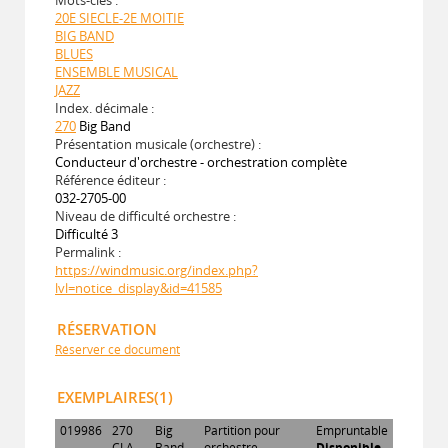
20E SIECLE-2E MOITIE
BIG BAND
BLUES
ENSEMBLE MUSICAL
JAZZ
Index. décimale :
270
Big Band
Présentation musicale (orchestre) :
Conducteur d'orchestre - orchestration complète
Référence éditeur :
032-2705-00
Niveau de difficulté orchestre :
Difficulté 3
Permalink :
https://windmusic.org/index.php?
lvl=notice_display&id=41585
RÉSERVATION
Réserver ce document
EXEMPLAIRES(1)
019986
270
Big
Partition pour
Empruntable
CLA
Band
orchestre
Disponible