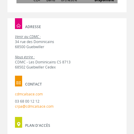
ADRESSE
Venir au CDMC :
34 rue des Dominicains
68500 Guebwiller
Nous écrire :
CDMC - Les Dominicains CS 8713
68502 Guebwiller Cedex
CONTACT
cdmcalsace.com
03 68 00 12 12
crpa@cdmcalsace.com
PLAN D'ACCÈS