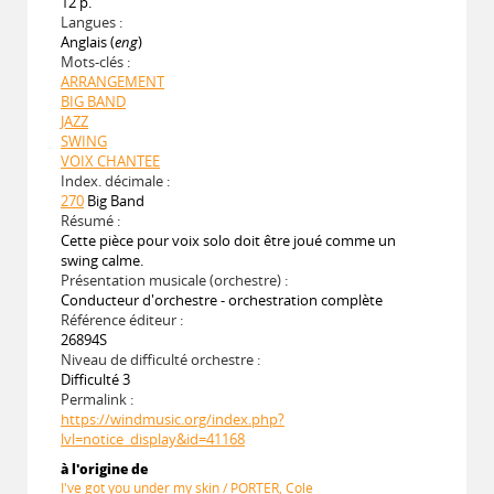
12 p.
Langues :
Anglais (
eng
)
Mots-clés :
ARRANGEMENT
BIG BAND
JAZZ
SWING
VOIX CHANTEE
Index. décimale :
270
Big Band
Résumé :
Cette pièce pour voix solo doit être joué comme un
swing calme.
Présentation musicale (orchestre) :
Conducteur d'orchestre - orchestration complète
Référence éditeur :
26894S
Niveau de difficulté orchestre :
Difficulté 3
Permalink :
https://windmusic.org/index.php?
lvl=notice_display&id=41168
à l'origine de
I've got you under my skin / PORTER, Cole