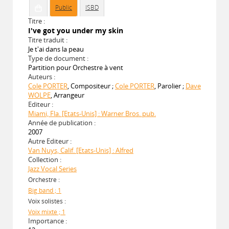
Public
ISBD
Titre :
I've got you under my skin
Titre traduit :
Je t'ai dans la peau
Type de document :
Partition pour Orchestre à vent
Auteurs :
Cole PORTER
, Compositeur ;
Cole PORTER
, Parolier ;
Dave
WOLPE
, Arrangeur
Editeur :
Miami, Fla. [Etats-Unis] : Warner Bros. pub.
Année de publication :
2007
Autre Editeur :
Van Nuys, Calif. [Etats-Unis] : Alfred
Collection :
Jazz Vocal Series
Orchestre :
Big band ; 1
Voix solistes :
Voix mixte ; 1
Importance :