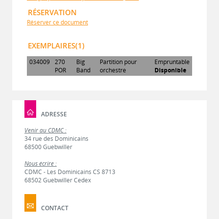
RÉSERVATION
Réserver ce document
EXEMPLAIRES(1)
034009
270
Big
Partition pour
Empruntable
POR
Band
orchestre
Disponible
ADRESSE
Venir au CDMC :
34 rue des Dominicains
68500 Guebwiller
Nous écrire :
CDMC - Les Dominicains CS 8713
68502 Guebwiller Cedex
CONTACT