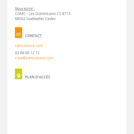
Nous écrire :
CDMC - Les Dominicains CS 8713
68502 Guebwiller Cedex
CONTACT
cdmcalsace.com
03 68 00 12 12
crpa@cdmcalsace.com
PLAN D'ACCÈS