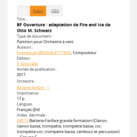
Public
ISBD
Titre :
BF Ouverture : adaptation de Fire and Ice de
Otto M. Schwarz
Type de document :
Partition pour Orchestre à vent
Auteurs :
Emmanuel GROSVALET (1974)
, Compositeur
Editeur :
E. Grosvalet
Année de publication :
2017
Orchestre :
Batterie-fanfare ; 1
Importance :
17 p.
Langues :
Français (
fre
)
Index. décimale :
240.13
Batterie-Fanfare grande formation (Clairon,
clairon basse, trompette, trompette basse, cor,
trompette-cor, trompette basse, tambour et percussion)
– Groupe C