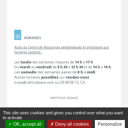
HORAIRES
Accès au Centre de Ressources pédagogiques et artistiques aux
horaires suivants :
Les
lundis
des semaines impaires de
14 h
à
17 h
.
Du
mardi
au
vendredi
de
8 h 30
à
12 h 30
et de
14 h
à
18 h
.
Les
samedis
des semaines paires de
9 h
à
midi
.
Autres horaires
possibles
sur
rendez-vous
(crpa@cdmcalsace.com ou 03 68 00 12 12).
MENTIONS LÉGALES
LIENS
This site uses cookies and gives you control over what you want
to activate
OK, accept all
Deny all cookies
Personalize
CONTACT