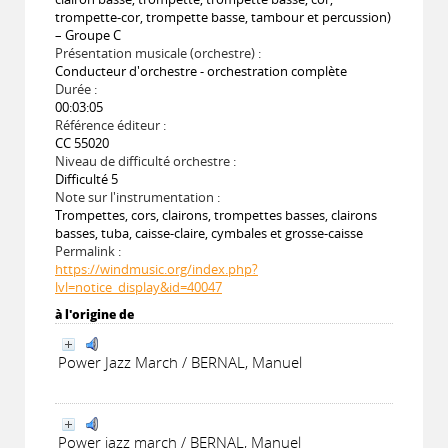
trompette-cor, trompette basse, tambour et percussion)
– Groupe C
Présentation musicale (orchestre) :
Conducteur d'orchestre - orchestration complète
Durée :
00:03:05
Référence éditeur :
CC 55020
Niveau de difficulté orchestre :
Difficulté 5
Note sur l'instrumentation :
Trompettes, cors, clairons, trompettes basses, clairons
basses, tuba, caisse-claire, cymbales et grosse-caisse
Permalink :
https://windmusic.org/index.php?
lvl=notice_display&id=40047
à l'origine de
Power Jazz March / BERNAL, Manuel
Power jazz march / BERNAL, Manuel