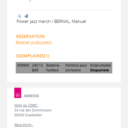
Power jazz march / BERNAL, Manuel
RÉSERVATION
Réserver ce document
EXEMPLAIRES(1)
009960
240.13
Batterie-
Partition pour
Empruntable
BER
Fanfare
orchestre
Disponible
ADRESSE
Venir au CDMC :
34 rue des Dominicains
68500 Guebwiller
Nous écrire :