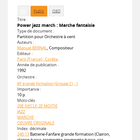
Public
ISBD
Titre :
Power jazz march : Marche fantaisie
Type de document :
Partition pour Orchestre à vent
Auteurs :
Manuel BERNAL
, Compositeur
Editeur :
Paris [France] : Corélia
Année de publication :
1992
Orchestre :
BF grande formation (Groupe C) ; 1
Importance :
10 p.
Mots-clés :
20E SIECLE-2E MOITIE
JAZZ
MARCHE
OEUVRE ORIGINALE
Index. décimale :
240.13
Batterie-Fanfare grande formation (Clairon,
clairon basse, trompette, trompette basse, cor,