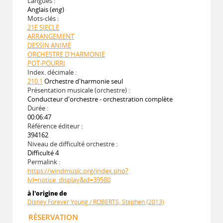
Langues :
Anglais (
eng
)
Mots-clés :
21E SIECLE
ARRANGEMENT
DESSIN ANIME
ORCHESTRE D'HARMONIE
POT-POURRI
Index. décimale :
210.1
Orchestre d'harmonie seul
Présentation musicale (orchestre) :
Conducteur d'orchestre - orchestration complète
Durée :
00:06:47
Référence éditeur :
394162
Niveau de difficulté orchestre :
Difficulté 4
Permalink :
https://windmusic.org/index.php?
lvl=notice_display&id=39580
à l'origine de
Disney Forever Young / ROBERTS, Stephen (2013)
RÉSERVATION