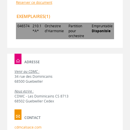
Réserver ce document
EXEMPLAIRES(1)
046574
210.1
Orchestre
Partition
Empruntable
*A*
d'Harmonie
pour
Disponible
orchestre
ADRESSE
Venir au CDMC :
34 rue des Dominicains
68500 Guebwiller
Nous écrire :
CDMC - Les Dominicains CS 8713
68502 Guebwiller Cedex
CONTACT
cdmcalsace.com