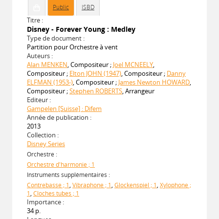
Public
ISBD
Titre :
Disney - Forever Young : Medley
Type de document :
Partition pour Orchestre à vent
Auteurs :
Alan MENKEN
, Compositeur ;
Joel MCNEELY
,
Compositeur ;
Elton JOHN (1947)
, Compositeur ;
Danny
ELFMAN (1953-)
, Compositeur ;
James Newton HOWARD
,
Compositeur ;
Stephen ROBERTS
, Arrangeur
Editeur :
Gampelen [Suisse] : Difem
Année de publication :
2013
Collection :
Disney Series
Orchestre :
Orchestre d'harmonie ; 1
Instruments supplémentaires :
Contrebasse ; 1
,
Vibraphone ; 1
,
Glockenspiel ; 1
,
Xylophone ;
1
,
Cloches tubes ; 1
Importance :
34 p.