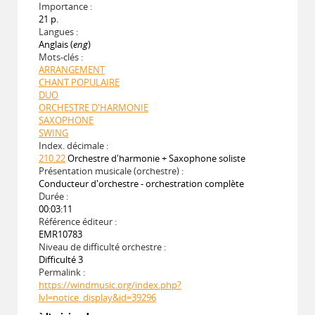
Importance :
21 p.
Langues :
Anglais (
eng
)
Mots-clés :
ARRANGEMENT
CHANT POPULAIRE
DUO
ORCHESTRE D'HARMONIE
SAXOPHONE
SWING
Index. décimale :
210.22
Orchestre d'harmonie + Saxophone soliste
Présentation musicale (orchestre) :
Conducteur d'orchestre - orchestration complète
Durée :
00:03:11
Référence éditeur :
EMR10783
Niveau de difficulté orchestre :
Difficulté 3
Permalink :
https://windmusic.org/index.php?
lvl=notice_display&id=39296