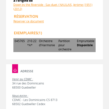
à l'origine de
Down by the Riverside : Sax duet / NAULAIS, Jérôme (1951)
(2012)
RÉSERVATION
Réserver ce document
EXEMPLAIRES(1)
045765
210.22
Orchestre
Partition
Empruntable
*A*
d'Harmonie
pour
Disponible
orchestre
ADRESSE
Venir au CDMC :
34 rue des Dominicains
68500 Guebwiller
Nous écrire :
CDMC - Les Dominicains CS 8713
68502 Guebwiller Cedex