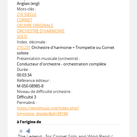
Anglais (
eng
)
Mots-clés :
21E SIECLE
CORNET
OEUVRE ORIGINALE
ORCHESTRE D'HARMONIE
SOLO
Index. décimale :
210.231
Orchestre d'harmonie + Trompette ou Cornet
soliste
Présentation musicale (orchestre) :
Conducteur d'orchestre - orchestration complète
Durée :
00:03:34
Référence éditeur :
M-050-08985-8
Niveau de difficulté orchestre :
Difficulté 3
Permalink :
https://windmusic.org/index.php?
lvl=notice_display&id=39166
à l'origine de
The Legend : for Cornet Solo and Wind Band /