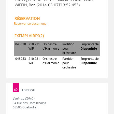
WIFFIN, Rob (2014-03-07T13:52:45Z)
RÉSERVATION
Réserver ce document
EXEMPLAIRES(2)
045638
210.231
Orchestre
Partition
Empruntable
WIF
d'Harmonie
pour
Disponible
orchestre
048953
210.231
Orchestre
Partition
Empruntable
WIF
d'Harmonie
pour
Disponible
orchestre
ADRESSE
Venir au CDMC :
34 rue des Dominicains
68500 Guebwiller