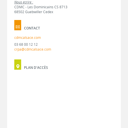
Nous écrire :
CDMC - Les Dominicains CS 8713
68502 Guebwiller Cedex
CONTACT
cdmcalsace.com
03 68 00 12 12
crpa@cdmcalsace.com
PLAN D'ACCÈS