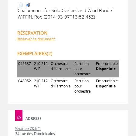
Chalumeau : for Solo Clarinet and Wind Band /
WIFFIN, Rob (2014-03-07T13:52:45Z)
RÉSERVATION
Réserver ce document
EXEMPLAIRES(2)
045637
210.212
Orchestre
Partition
Empruntable
WIF
d'Harmonie
pour
Disponible
orchestre
048952
210.212
Orchestre
Partition
Empruntable
WIF
d'Harmonie
pour
Disponible
orchestre
ADRESSE
Venir au CDMC :
34 rue des Dominicains