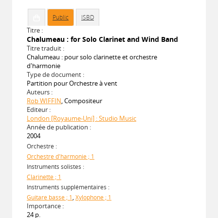
Public
ISBD
Titre :
Chalumeau : for Solo Clarinet and Wind Band
Titre traduit :
Chalumeau : pour solo clarinette et orchestre
d'harmonie
Type de document :
Partition pour Orchestre à vent
Auteurs :
Rob WIFFIN
, Compositeur
Editeur :
London [Royaume-Uni] : Studio Music
Année de publication :
2004
Orchestre :
Orchestre d'harmonie ; 1
Instruments solistes :
Clarinette ; 1
Instruments supplémentaires :
Guitare basse ; 1
,
Xylophone ; 1
Importance :
24 p.