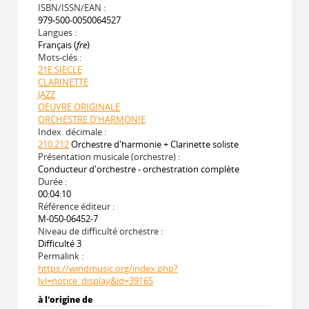
ISBN/ISSN/EAN :
979-500-0050064527
Langues :
Français (
fre
)
Mots-clés :
21E SIECLE
CLARINETTE
JAZZ
OEUVRE ORIGINALE
ORCHESTRE D'HARMONIE
Index. décimale :
210.212
Orchestre d'harmonie + Clarinette soliste
Présentation musicale (orchestre) :
Conducteur d'orchestre - orchestration complète
Durée :
00:04:10
Référence éditeur :
M-050-06452-7
Niveau de difficulté orchestre :
Difficulté 3
Permalink :
https://windmusic.org/index.php?
lvl=notice_display&id=39165
à l'origine de