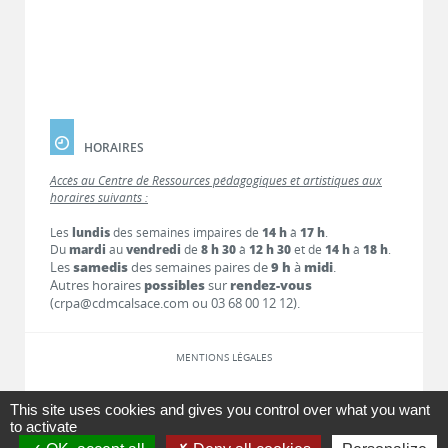
HORAIRES
Accès au Centre de Ressources pédagogiques et artistiques aux
horaires suivants :
Les
lundis
des semaines impaires de
14 h
à
17 h
.
Du
mardi
au
vendredi
de
8 h 30
à
12 h 30
et de
14 h
à
18 h
.
Les
samedis
des semaines paires de
9 h
à
midi
.
Autres horaires
possibles
sur
rendez-vous
(crpa@cdmcalsace.com ou 03 68 00 12 12).
MENTIONS LÉGALES
LIENS
This site uses cookies and gives you control over what you want
to activate