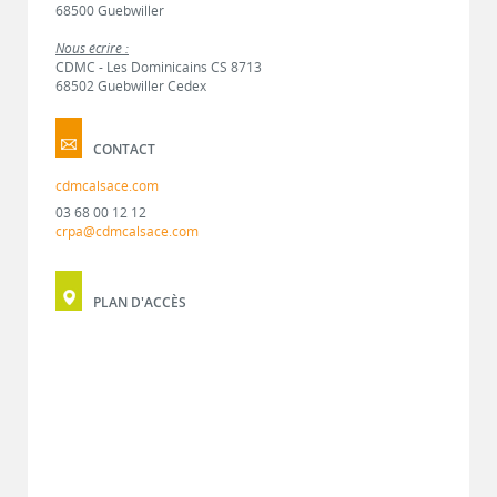
68500 Guebwiller
Nous écrire :
CDMC - Les Dominicains CS 8713
68502 Guebwiller Cedex
CONTACT
cdmcalsace.com
03 68 00 12 12
crpa@cdmcalsace.com
PLAN D'ACCÈS