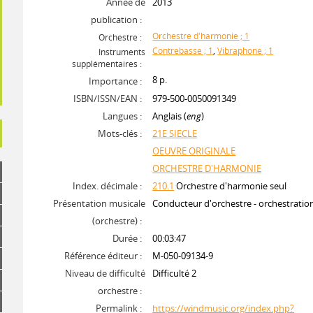
Année de
2013
publication :
Orchestre d'harmonie ; 1
Orchestre :
Contrebasse ; 1
,
Vibraphone ; 1
Instruments
supplémentaires :
8 p.
Importance :
ISBN/ISSN/EAN :
979-500-0050091349
Langues :
Anglais (
eng
)
Mots-clés :
21E SIECLE
OEUVRE ORIGINALE
ORCHESTRE D'HARMONIE
Index. décimale :
210.1
Orchestre d'harmonie seul
Présentation musicale
Conducteur d'orchestre - orchestrati
(orchestre) :
Durée :
00:03:47
Référence éditeur :
M-050-09134-9
Niveau de difficulté
Difficulté 2
orchestre :
Permalink :
https://windmusic.org/index.php?