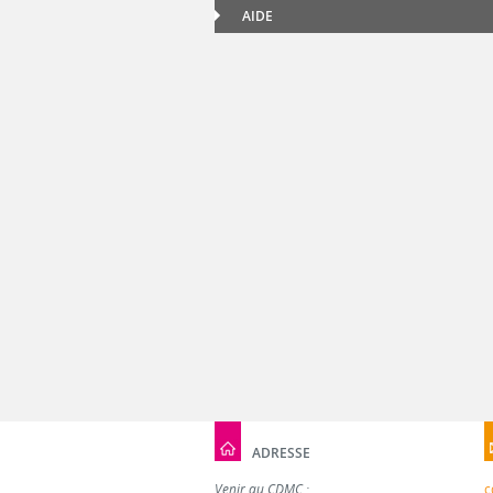
AIDE
ADRESSE
Venir au CDMC :
c