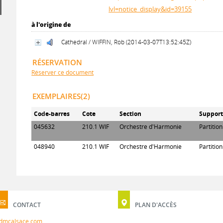
lvl=notice_display&id=39155
à l'origine de
Cathedral / WIFFIN, Rob (2014-03-07T13:52:45Z)
RÉSERVATION
Réserver ce document
EXEMPLAIRES(2)
Code-barres
Cote
Section
Suppor
045632
210.1 WIF
Orchestre d'Harmonie
Partitio
048940
210.1 WIF
Orchestre d'Harmonie
Partitio
CONTACT
PLAN D'ACCÈS
dmcalsace.com