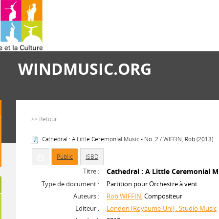
WINDMUSIC.ORG
>> Retour
Cathedral : A Little Ceremonial Music - No. 2 / WIFFIN, Rob (2013)
Public
ISBD
Titre :
Cathedral : A Little Ceremonial M
Type de document :
Partition pour Orchestre à vent
Auteurs :
Rob WIFFIN
, Compositeur
Editeur :
London [Royaume-Uni] : Studio Music