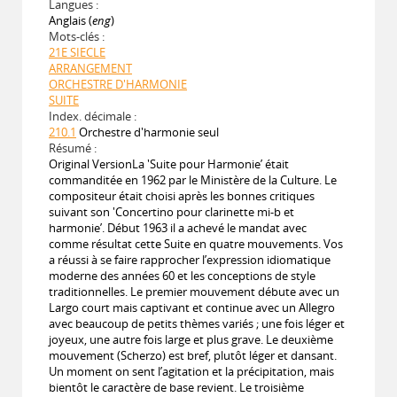
Langues :
Anglais (
eng
)
Mots-clés :
21E SIECLE
ARRANGEMENT
ORCHESTRE D'HARMONIE
SUITE
Index. décimale :
210.1
Orchestre d'harmonie seul
Résumé :
Original VersionLa 'Suite pour Harmonie’ était
commanditée en 1962 par le Ministère de la Culture. Le
compositeur était choisi après les bonnes critiques
suivant son 'Concertino pour clarinette mi-b et
harmonie’. Début 1963 il a achevé le mandat avec
comme résultat cette Suite en quatre mouvements. Vos
a réussi à se faire rapprocher l’expression idiomatique
moderne des années 60 et les conceptions de style
traditionnelles. Le premier mouvement débute avec un
Largo court mais captivant et continue avec un Allegro
avec beaucoup de petits thèmes variés ; une fois léger et
joyeux, une autre fois large et plus grave. Le deuxième
mouvement (Scherzo) est bref, plutôt léger et dansant.
Un moment on sent l’agitation et la précipitation, mais
bientôt le caractère de base revient. Le troisième