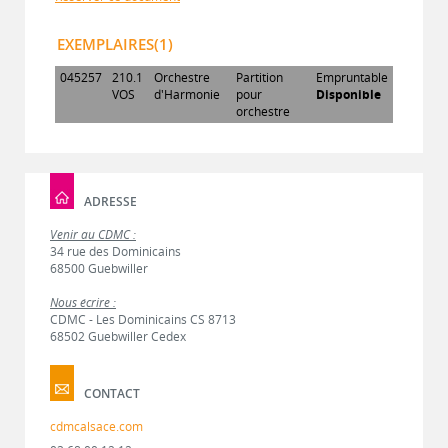
EXEMPLAIRES(1)
045257
210.1
Orchestre
Partition
Empruntable
VOS
d'Harmonie
pour
Disponible
orchestre
ADRESSE
Venir au CDMC :
34 rue des Dominicains
68500 Guebwiller
Nous écrire :
CDMC - Les Dominicains CS 8713
68502 Guebwiller Cedex
CONTACT
cdmcalsace.com