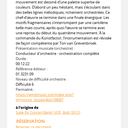
mouvement est dessiné d’une palette superbe de
couleurs. D’abord un peu hésitant, mais s’écoulant dans
des belles lignes mélodiques, richement orchestrées. Ce
chef-d’œuvre se termine dans une finale énergique. Les
motifs fragmentaires s’interrompent par une cantilène
belle mais courte, après quoi l’œuvre se termine avec
une reprise du début du quatrième mouvement. À la
commande du Kunstfactor, l’instrumentation est révisée
de façon compétente par Ton van Grevenbroek.
Présentation musicale (orchestre) :
Conducteur d'orchestre - orchestration complète
Durée :
00:12:22
Référence éditeur :
01.3231.09
Niveau de difficulté orchestre :
Difficulté 6
Permalink :
https://windmusic.org/index.php?
lvl=notice_display&id=38087
à l'origine de
Suite for Concert Band / VOS, Bob (2012)
RÉSERVATION
Réserver ce document