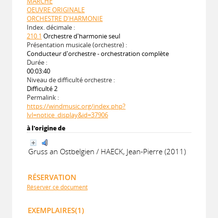
MARCHE
OEUVRE ORIGINALE
ORCHESTRE D'HARMONIE
Index. décimale :
210.1
Orchestre d'harmonie seul
Présentation musicale (orchestre) :
Conducteur d'orchestre - orchestration complète
Durée :
00:03:40
Niveau de difficulté orchestre :
Difficulté 2
Permalink :
https://windmusic.org/index.php?
lvl=notice_display&id=37906
à l'origine de
Gruss an Ostbelgien / HAECK, Jean-Pierre (2011)
RÉSERVATION
Réserver ce document
EXEMPLAIRES(1)