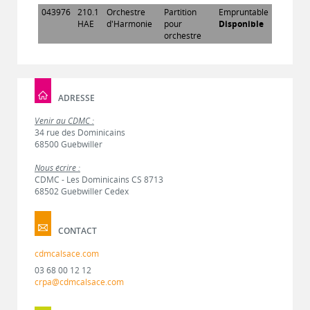
043976
210.1
Orchestre
Partition
Empruntable
HAE
d'Harmonie
pour
Disponible
orchestre
ADRESSE
Venir au CDMC :
34 rue des Dominicains
68500 Guebwiller
Nous écrire :
CDMC - Les Dominicains CS 8713
68502 Guebwiller Cedex
CONTACT
cdmcalsace.com
03 68 00 12 12
crpa@cdmcalsace.com