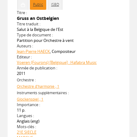
Public
ISBD
Titre :
Gruss an Ostbelgien
Titre traduit :
Salut à la Belgique de l'Est
Type de document :
Partition pour Orchestre à vent
Auteurs :
Jean-Pierre HAECK
, Compositeur
Editeur :
Voeren (Fourons) [Belgique] : Hafabra Music
Année de publication :
2011
Orchestre :
Orchestre d'harmonie ; 1
Instruments supplémentaires :
Glockenspiel ; 1
Importance :
11 p.
Langues :
Anglais (
eng
)
Mots-clés :
21E SIECLE