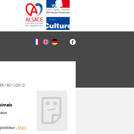
835-1921) (2012)
nimals
maux
positeur ;
Matt