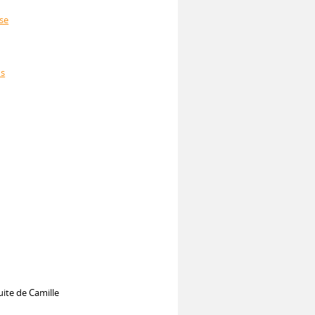
use
ds
uite de Camille