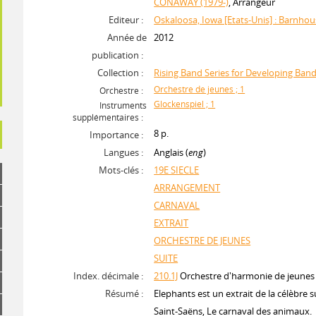
CONAWAY (1979-)
, Arrangeur
Editeur :
Oskaloosa, Iowa [Etats-Unis] : Barnho
Année de
2012
publication :
Collection :
Rising Band Series for Developing Ban
Orchestre de jeunes ; 1
Orchestre :
Glockenspiel ; 1
Instruments
supplémentaires :
8 p.
Importance :
Langues :
Anglais (
eng
)
Mots-clés :
19E SIECLE
ARRANGEMENT
CARNAVAL
EXTRAIT
ORCHESTRE DE JEUNES
SUITE
Index. décimale :
210.1J
Orchestre d'harmonie de jeunes
Résumé :
Elephants est un extrait de la célèbre s
Saint-Saëns, Le carnaval des animaux.