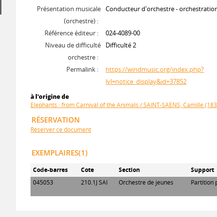
Présentation musicale
Conducteur d'orchestre - orchestrati
(orchestre) :
Référence éditeur :
024-4089-00
Niveau de difficulté
Difficulté 2
orchestre :
Permalink :
https://windmusic.org/index.php?
lvl=notice_display&id=37852
à l'origine de
Elephants : from Carnival of the Animals / SAINT-SAENS, Camille (18
RÉSERVATION
Réserver ce document
EXEMPLAIRES(1)
Code-barres
Cote
Section
Support
045053
210.1J SAI
Orchestre de jeunes
Partition