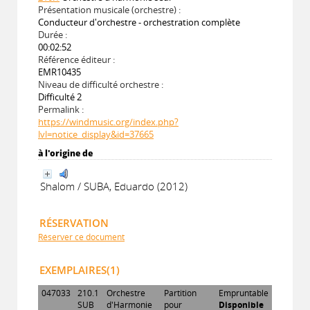
Présentation musicale (orchestre) :
Conducteur d'orchestre - orchestration complète
Durée :
00:02:52
Référence éditeur :
EMR10435
Niveau de difficulté orchestre :
Difficulté 2
Permalink :
https://windmusic.org/index.php?
lvl=notice_display&id=37665
à l'origine de
Shalom / SUBA, Eduardo (2012)
RÉSERVATION
Réserver ce document
EXEMPLAIRES(1)
047033
210.1
Orchestre
Partition
Empruntable
SUB
d'Harmonie
pour
Disponible