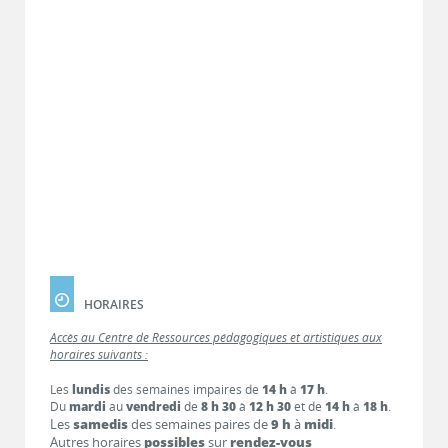
HORAIRES
Accès au Centre de Ressources pédagogiques et artistiques aux
horaires suivants :
Les
lundis
des semaines impaires de
14 h
à
17 h
.
Du
mardi
au
vendredi
de
8 h 30
à
12 h 30
et de
14 h
à
18 h
.
Les
samedis
des semaines paires de
9 h
à
midi
.
Autres horaires
possibles
sur
rendez-vous