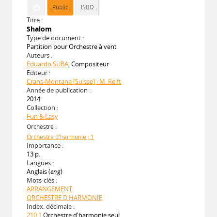
Public
ISBD
Titre :
Shalom
Type de document :
Partition pour Orchestre à vent
Auteurs :
Eduardo SUBA
, Compositeur
Editeur :
Crans-Montana [Suisse] : M. Reift
Année de publication :
2014
Collection :
Fun & Easy
Orchestre :
Orchestre d'harmonie ; 1
Importance :
13 p.
Langues :
Anglais (
eng
)
Mots-clés :
ARRANGEMENT
ORCHESTRE D'HARMONIE
Index. décimale :
210.1
Orchestre d'harmonie seul