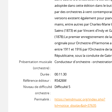
adoptée dans cette édition dans le but
par des orchestres à vent contemporai
versions existent également pour pian
mains, entre autres par Charles-Marie 
Saëns (1873) et par Vincent d’Indy et G
(1878).Le premier enregistrement de la
originale pour Orchestre d’Harmonie a 
entre 1911 et 1916 par l’Orchestre de l
Républicaine, sous la conduite de Gabri
Présentation musicale
Conducteur d'orchestre - orchestrati
(orchestre) :
Durée :
00:11:30
Référence éditeur :
R5426M
Niveau de difficulté
Difficulté 5
orchestre :
Permalink :
https://windmusic.org/index.php?
lvl=notice_display&id=37635