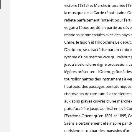
victoire (1918) et Marche interalliée (1
la musique de la Garde républicaine Or
reﬂète parfaitement l’intérêt pour l’art
vogue à l’époque, dû en partie au dé
relations commerciales avec des pays t
Chine, le Japon et l’Indochine.Le début
l’Occident, se caractérise par un timbre
rythme d’une marche vive qui ralentit
jusqu’à celui d’une digne procession. L
légères présentent l’Orient, grâce à d
tourbillonnantes des instruments à ven
hautbois, des passages pentatoniques 
chatoyants de tam-tam. La troisième s
aux sons graves cuivrés d’une marche 
puis s’accélère jusqu’au final enlevé.Co
l’Extrême-Orient qu’en 1891 et 1895, Ca
Saëns a certainement été inspiré par d
parisiennes, ou par des magasins d’art 