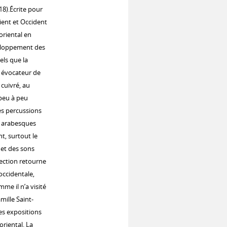
918).Écrite pour
ient et Occident
 oriental en
veloppement des
els que la
, évocateur de
 cuivré, au
 peu à peu
es percussions
es arabesques
t, surtout le
et des sons
ection retourne
occidentale,
mme il n’a visité
mille Saint-
es expositions
oriental. La