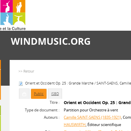
WINDMUSIC.ORG
>> Retour
Orient et Occident Op. 25 : Grande Marche / SAINT-SAENS, Camille
Public
ISBD
Titre :
Orient et Occident Op. 25 : Gran
Type de document :
Partition pour Orchestre à vent
Auteurs :
Camille SAINT-SAENS (1835-1921)
, Com
HAUSWIRTH
, Éditeur scientifique