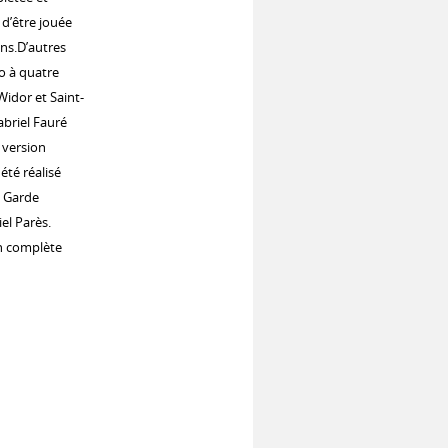
 d’être jouée
ns.D’autres
o à quatre
Widor et Saint-
abriel Fauré
 version
été réalisé
a Garde
el Parès.
on complète