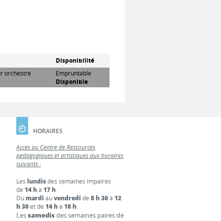
Disponibilité
ur orchestre
Empruntable
Disponible
HORAIRES
Accès au Centre de Ressources
pédagogiques et artistiques aux horaires
suivants :
Les
lundis
des semaines impaires
de
14 h
à
17 h
.
Du
mardi
au
vendredi
de
8 h 30
à
12
h 30
et de
14 h
à
18 h
.
Les
samedis
des semaines paires de