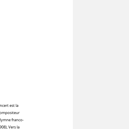
cert est la
compositeur
c Hymne franco-
908), Vers la