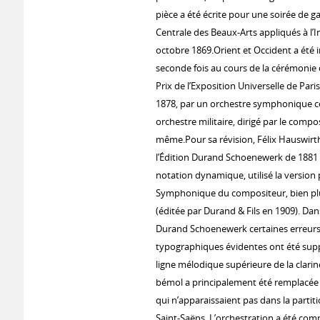
pièce a été écrite pour une soirée de g
Centrale des Beaux-Arts appliqués à l’I
octobre 1869.Orient et Occident a été 
seconde fois au cours de la cérémonie
Prix de l’Exposition Universelle de Pari
1878, par un orchestre symphonique 
orchestre militaire, dirigé par le compos
même.Pour sa révision, Félix Hauswirth
l’Édition Durand Schoenewerk de 1881 
notation dynamique, utilisé la version
Symphonique du compositeur, bien plu
(éditée par Durand & Fils en 1909). Dans
Durand Schoenewerk certaines erreur
typographiques évidentes ont été sup
ligne mélodique supérieure de la clarin
bémol a principalement été remplacée p
qui n’apparaissaient pas dans la partiti
Saint-Saëns. L’orchestration a été com