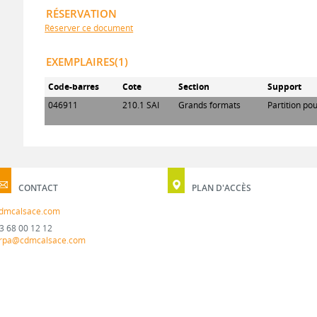
RÉSERVATION
Réserver ce document
EXEMPLAIRES(1)
Code-barres
Cote
Section
Support
046911
210.1 SAI
Grands formats
Partition po
CONTACT
PLAN D'ACCÈS
dmcalsace.com
3 68 00 12 12
rpa@cdmcalsace.com