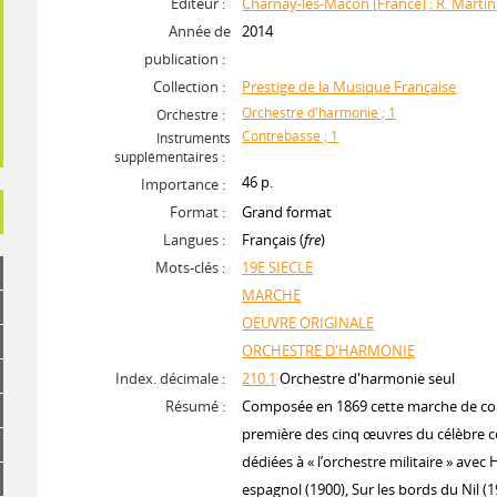
Editeur :
Charnay-les-Mâcon [France] : R. Martin
Année de
2014
publication :
Collection :
Prestige de la Musique Française
Orchestre d'harmonie ; 1
Orchestre :
Contrebasse ; 1
Instruments
supplémentaires :
46 p.
Importance :
Format :
Grand format
Langues :
Français (
fre
)
Mots-clés :
19E SIECLE
MARCHE
OEUVRE ORIGINALE
ORCHESTRE D'HARMONIE
Index. décimale :
210.1
Orchestre d'harmonie seul
Résumé :
Composée en 1869 cette marche de con
première des cinq œuvres du célèbre 
dédiées à « l’orchestre militaire » ave
espagnol (1900), Sur les bords du Nil (1