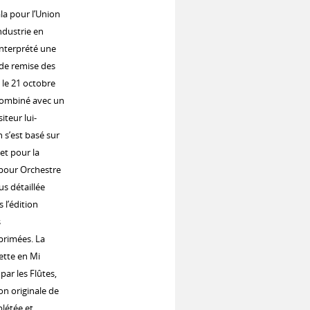
ala pour l’Union
ndustrie en
interprété une
 de remise des
s le 21 octobre
combiné avec un
iteur lui-
 s’est basé sur
et pour la
 pour Orchestre
s détaillée
 l’édition
s
primées. La
ette en Mi
ar les Flûtes,
on originale de
plétée et