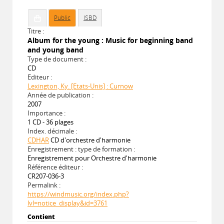
Public
ISBD
Titre :
Album for the young : Music for beginning band
and young band
Type de document :
CD
Editeur :
Lexington, Ky. [Etats-Unis] : Curnow
Année de publication :
2007
Importance :
1 CD - 36 plages
Index. décimale :
CDHAR
CD d'orchestre d'harmonie
Enregistrement : type de formation :
Enregistrement pour Orchestre d'harmonie
Référence éditeur :
CR207-036-3
Permalink :
https://windmusic.org/index.php?
lvl=notice_display&id=3761
Contient