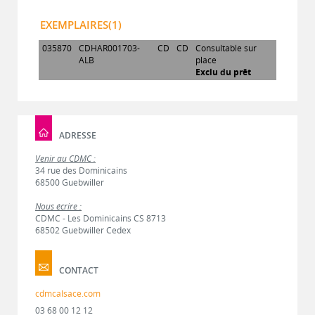
EXEMPLAIRES(1)
035870
CDHAR001703-
CD
CD
Consultable sur
ALB
place
Exclu du prêt
ADRESSE
Venir au CDMC :
34 rue des Dominicains
68500 Guebwiller
Nous écrire :
CDMC - Les Dominicains CS 8713
68502 Guebwiller Cedex
CONTACT
cdmcalsace.com
03 68 00 12 12