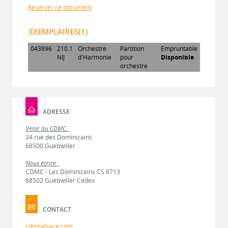
Réserver ce document
EXEMPLAIRES(1)
043896
210.1
Orchestre
Partition
Empruntable
NIJ
d'Harmonie
pour
Disponible
orchestre
ADRESSE
Venir au CDMC :
34 rue des Dominicains
68500 Guebwiller
Nous écrire :
CDMC - Les Dominicains CS 8713
68502 Guebwiller Cedex
CONTACT
cdmcalsace.com