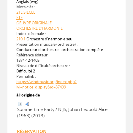
Anglais (
eng
)
Mots-clés :
21E SIECLE
ETE
OEUVRE ORIGINALE
ORCHESTRE D'HARMONIE
Index. décimale :
210.1
Orchestre d'harmonie seul
Présentation musicale (orchestre) :
Conducteur d'orchestre - orchestration complète
Référence éditeur :
1874-12-140S
Niveau de difficulté orchestre :
Difficulté 2
Permalink :
https://windmusic.org/index.php?
lvl=notice_display&id=37499
à l'origine de
Summertime Party / NIJS, Johan Leopold Alice
(1963) (2013)
RÉSERVATION