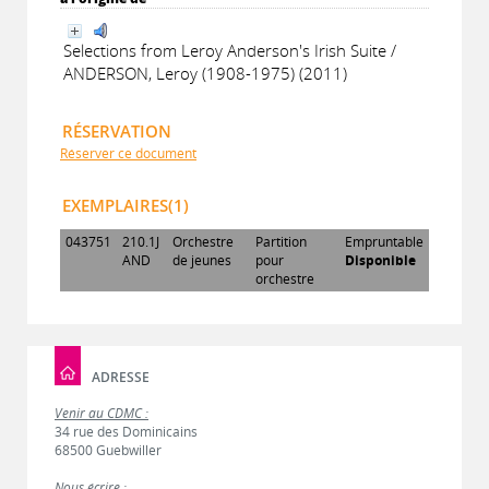
Selections from Leroy Anderson's Irish Suite /
ANDERSON, Leroy (1908-1975) (2011)
RÉSERVATION
Réserver ce document
EXEMPLAIRES(1)
043751
210.1J
Orchestre
Partition
Empruntable
AND
de jeunes
pour
Disponible
orchestre
ADRESSE
Venir au CDMC :
34 rue des Dominicains
68500 Guebwiller
Nous écrire :