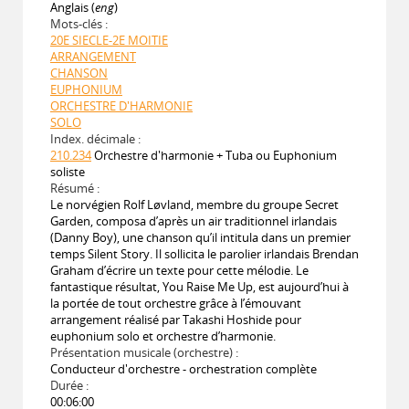
Anglais (
eng
)
Mots-clés :
20E SIECLE-2E MOITIE
ARRANGEMENT
CHANSON
EUPHONIUM
ORCHESTRE D'HARMONIE
SOLO
Index. décimale :
210.234
Orchestre d'harmonie + Tuba ou Euphonium
soliste
Résumé :
Le norvégien Rolf Løvland, membre du groupe Secret
Garden, composa d’après un air traditionnel irlandais
(Danny Boy), une chanson qu’il intitula dans un premier
temps Silent Story. Il sollicita le parolier irlandais Brendan
Graham d’écrire un texte pour cette mélodie. Le
fantastique résultat, You Raise Me Up, est aujourd’hui à
la portée de tout orchestre grâce à l’émouvant
arrangement réalisé par Takashi Hoshide pour
euphonium solo et orchestre d’harmonie.
Présentation musicale (orchestre) :
Conducteur d'orchestre - orchestration complète
Durée :
00:06:00