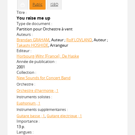
Public
ISBD
Titre :
You raise me up
Type de document :
Partition pour Orchestre à vent
Auteurs :
Brendan GRAHAM
, Auteur ;
Rolf LOVLAND
, Auteur ;
Takashi HOSHIDE
, Arrangeur
Editeur :
Horbourg-Wihr [France] : De Haske
Année de publication :
2001
Collection :
New Sounds for Concert Band
Orchestre :
Orchestre d'harmonie ; 1
Instruments solistes :
Euphonium ; 1
Instruments supplémentaires :
Guitare basse ; 1
,
Guitare électrique ; 1
Importance :
13 p.
Langues :