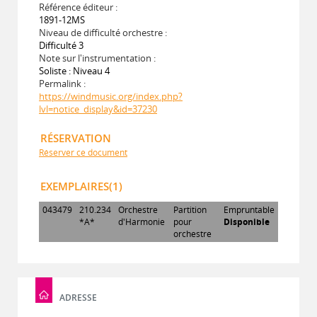
Référence éditeur :
1891-12MS
Niveau de difficulté orchestre :
Difficulté 3
Note sur l'instrumentation :
Soliste : Niveau 4
Permalink :
https://windmusic.org/index.php?
lvl=notice_display&id=37230
RÉSERVATION
Réserver ce document
EXEMPLAIRES(1)
043479
210.234
Orchestre
Partition
Empruntable
*A*
d'Harmonie
pour
Disponible
orchestre
ADRESSE