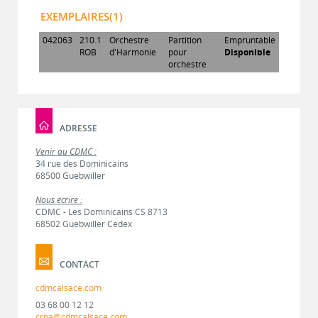
EXEMPLAIRES(1)
042063
210.1
Orchestre
Partition
Empruntable
ROB
d'Harmonie
pour
Disponible
orchestre
ADRESSE
Venir au CDMC :
34 rue des Dominicains
68500 Guebwiller
Nous écrire :
CDMC - Les Dominicains CS 8713
68502 Guebwiller Cedex
CONTACT
cdmcalsace.com
03 68 00 12 12
crpa@cdmcalsace.com