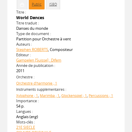
Public
ISBD
Titre :
World Dances
Titre traduit :
Danses du monde
Type de document :
Partition pour Orchestre à vent
Auteurs :
Stephen ROBERTS
, Compositeur
Editeur :
Gampelen [Suisse] : Difem
Année de publication :
2011
Orchestre :
Orchestre d'harmonie ; 1
Instruments supplémentaires :
Xylophone ; 1
,
Marimba ; 1
,
Glockenspiel ; 1
,
Percussions ; 1
Importance :
54 p.
Langues :
Anglais (
eng
)
Mots-clés :
21E SIECLE