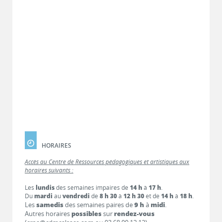
HORAIRES
Accès au Centre de Ressources pédagogiques et artistiques aux
horaires suivants :
Les
lundis
des semaines impaires de
14 h
à
17 h
.
Du
mardi
au
vendredi
de
8 h 30
à
12 h 30
et de
14 h
à
18 h
.
Les
samedis
des semaines paires de
9 h
à
midi
.
Autres horaires
possibles
sur
rendez-vous