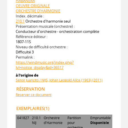
HABANERA
OEUVRE ORIGINALE
ORCHESTRE D'HARMONIE
Index. décimale :
210.1
Orchestre d'harmonie seul
Présentation musicale (orchestre) :
Conducteur d'orchestre - orchestration complète
Référence éditeur :
1807-11S
Niveau de difficulté orchestre :
Difficulté 3
Permalink :
https://windmusic.org/index.php?
lvl=notice_display&id=36517
à l'origine de
Senor Juancito / NIJS, Johan Leopold Alice (1963) (2011)
RÉSERVATION
Réserver ce document
EXEMPLAIRES(1)
041827
210.1
Orchestre
Partition
Empruntable
NIJ
d'Harmonie
pour
Disponible
orchestre