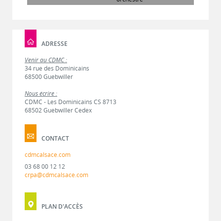
ADRESSE
Venir au CDMC :
34 rue des Dominicains
68500 Guebwiller
Nous écrire :
CDMC - Les Dominicains CS 8713
68502 Guebwiller Cedex
CONTACT
cdmcalsace.com
03 68 00 12 12
crpa@cdmcalsace.com
PLAN D'ACCÈS