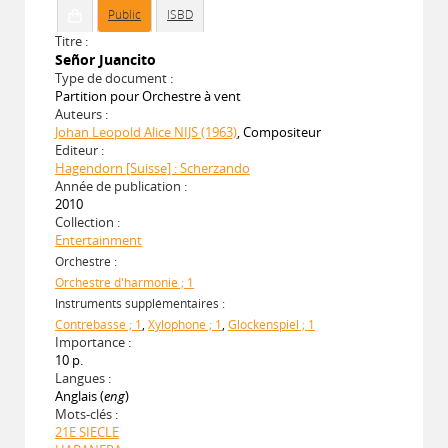
Public
ISBD
Titre :
Señor Juancito
Type de document :
Partition pour Orchestre à vent
Auteurs :
Johan Leopold Alice NIJS (1963)
, Compositeur
Editeur :
Hagendorn [Suisse] : Scherzando
Année de publication :
2010
Collection :
Entertainment
Orchestre :
Orchestre d'harmonie ; 1
Instruments supplémentaires :
Contrebasse ; 1
,
Xylophone ; 1
,
Glockenspiel ; 1
Importance :
10 p.
Langues :
Anglais (
eng
)
Mots-clés :
21E SIECLE