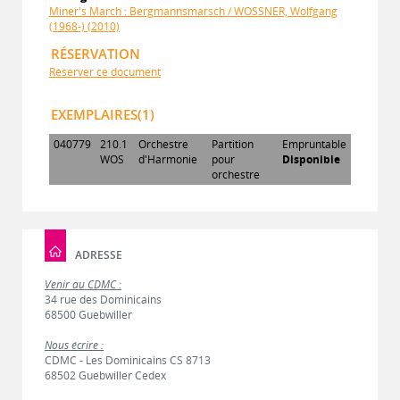
Miner's March : Bergmannsmarsch / WOSSNER, Wolfgang
(1968-) (2010)
RÉSERVATION
Réserver ce document
EXEMPLAIRES(1)
040779
210.1
Orchestre
Partition
Empruntable
WOS
d'Harmonie
pour
Disponible
orchestre
ADRESSE
Venir au CDMC :
34 rue des Dominicains
68500 Guebwiller
Nous écrire :
CDMC - Les Dominicains CS 8713
68502 Guebwiller Cedex