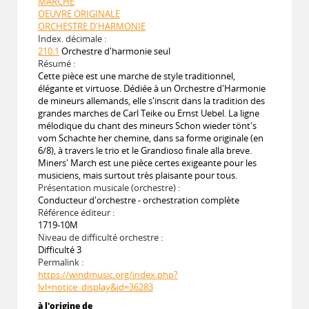
MARCHE
OEUVRE ORIGINALE
ORCHESTRE D'HARMONIE
Index. décimale :
210.1
Orchestre d'harmonie seul
Résumé :
Cette pièce est une marche de style traditionnel,
élégante et virtuose. Dédiée à un Orchestre d'Harmonie
de mineurs allemands, elle s'inscrit dans la tradition des
grandes marches de Carl Teike ou Ernst Uebel. La ligne
mélodique du chant des mineurs Schon wieder tönt's
vom Schachte her chemine, dans sa forme originale (en
6/8), à travers le trio et le Grandioso finale alla breve.
Miners' March est une pièce certes exigeante pour les
musiciens, mais surtout très plaisante pour tous.
Présentation musicale (orchestre) :
Conducteur d'orchestre - orchestration complète
Référence éditeur :
1719-10M
Niveau de difficulté orchestre :
Difficulté 3
Permalink :
https://windmusic.org/index.php?
lvl=notice_display&id=36283
à l'origine de