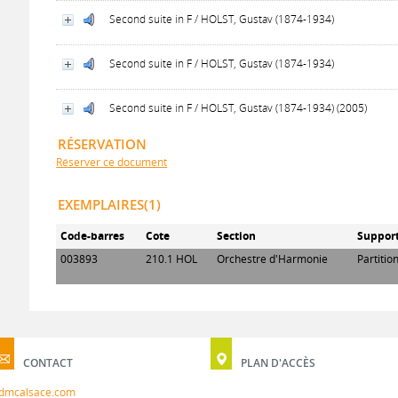
Second suite in F / HOLST, Gustav (1874-1934)
Second suite in F / HOLST, Gustav (1874-1934)
Second suite in F / HOLST, Gustav (1874-1934) (2005)
RÉSERVATION
Réserver ce document
EXEMPLAIRES(1)
Code-barres
Cote
Section
Suppor
003893
210.1 HOL
Orchestre d'Harmonie
Partitio
CONTACT
PLAN D'ACCÈS
dmcalsace.com