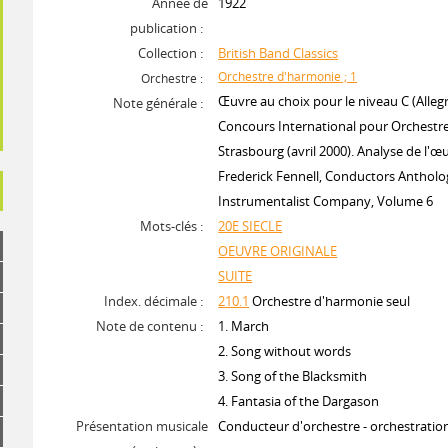
Année de
1922
publication :
Collection :
British Band Classics
Orchestre d'harmonie ; 1
Orchestre :
Œuvre au choix pour le niveau C (Alle
Note générale :
Concours International pour Orchestr
Strasbourg (avril 2000). Analyse de l'œ
Frederick Fennell, Conductors Antholo
Instrumentalist Company, Volume 6
Mots-clés :
20E SIECLE
OEUVRE ORIGINALE
SUITE
Index. décimale :
210.1
Orchestre d'harmonie seul
Note de contenu :
1. March
2. Song without words
3. Song of the Blacksmith
4. Fantasia of the Dargason
Présentation musicale
Conducteur d'orchestre - orchestrati