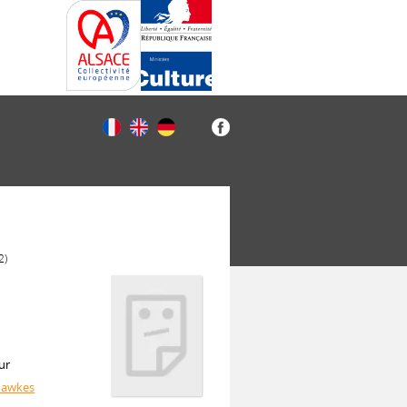
2)
ur
Hawkes