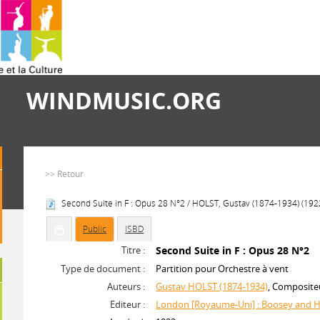
WINDMUSIC.ORG
>> Retour
Second Suite in F : Opus 28 N°2 / HOLST, Gustav (1874-1934) (192
Public
ISBD
Titre :
Second Suite in F : Opus 28 N°2
Type de document :
Partition pour Orchestre à vent
Auteurs :
Gustav HOLST (1874-1934)
, Composite
Editeur :
London [Royaume-Uni] : Boosey and 