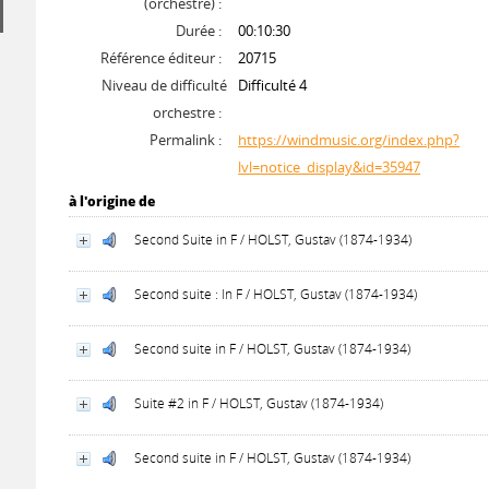
(orchestre) :
Durée :
00:10:30
Référence éditeur :
20715
Niveau de difficulté
Difficulté 4
orchestre :
Permalink :
https://windmusic.org/index.php?
lvl=notice_display&id=35947
à l'origine de
Second Suite in F / HOLST, Gustav (1874-1934)
Second suite : In F / HOLST, Gustav (1874-1934)
Second suite in F / HOLST, Gustav (1874-1934)
Suite #2 in F / HOLST, Gustav (1874-1934)
Second suite in F / HOLST, Gustav (1874-1934)