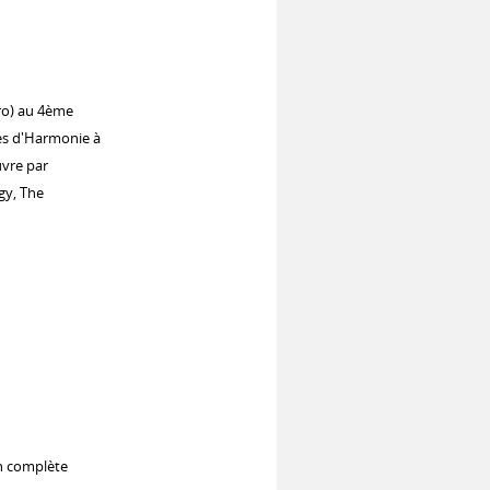
gro) au 4ème
es d'Harmonie à
uvre par
gy, The
on complète