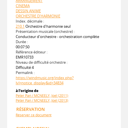
ARRANGEMENT
CINEMA
DESSIN ANIME
ORCHESTRE D'HARMONIE
Index. décimale :
210.1
Orchestre d'harmonie seul
Présentation musicale (orchestre) :
Conducteur d'orchestre - orchestration complète
Durée :
00:07:50
Référence éditeur :
EMR10733
Niveau de difficulté orchestre :
Difficulté 4
Permalink :
https://windmusic.org/index.php?
lvl=notice_display&id=34834
à l'origine de
Peter Pan / MCNEELY, Joel (2011)
Peter Pan / MCNEELY, Joel (2013)
RÉSERVATION
Réserver ce document