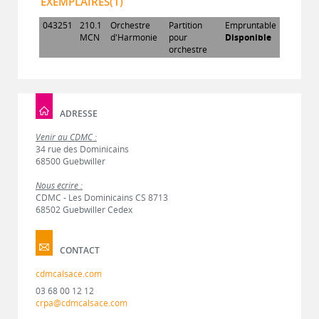
EXEMPLAIRES(1)
043251
210.1
Orchestre
Partition
Empruntable
MCN
d'Harmonie
pour
Disponible
orchestre
ADRESSE
Venir au CDMC :
34 rue des Dominicains
68500 Guebwiller
Nous écrire :
CDMC - Les Dominicains CS 8713
68502 Guebwiller Cedex
CONTACT
cdmcalsace.com
03 68 00 12 12
crpa@cdmcalsace.com