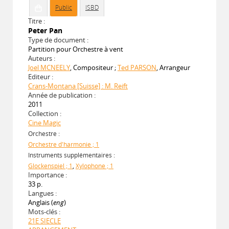
Public
ISBD
Titre :
Peter Pan
Type de document :
Partition pour Orchestre à vent
Auteurs :
Joel MCNEELY
, Compositeur ;
Ted PARSON
, Arrangeur
Editeur :
Crans-Montana [Suisse] : M. Reift
Année de publication :
2011
Collection :
Cine Magic
Orchestre :
Orchestre d'harmonie ; 1
Instruments supplémentaires :
Glockenspiel ; 1
,
Xylophone ; 1
Importance :
33 p.
Langues :
Anglais (
eng
)
Mots-clés :
21E SIECLE