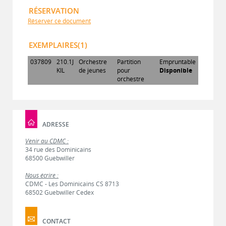
RÉSERVATION
Réserver ce document
EXEMPLAIRES(1)
037809
210.1J
Orchestre
Partition
Empruntable
KIL
de jeunes
pour
Disponible
orchestre
ADRESSE
Venir au CDMC :
34 rue des Dominicains
68500 Guebwiller
Nous écrire :
CDMC - Les Dominicains CS 8713
68502 Guebwiller Cedex
CONTACT