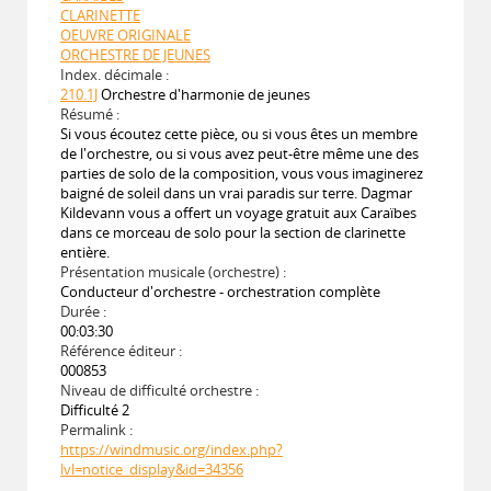
CLARINETTE
OEUVRE ORIGINALE
ORCHESTRE DE JEUNES
Index. décimale :
210.1J
Orchestre d'harmonie de jeunes
Résumé :
Si vous écoutez cette pièce, ou si vous êtes un membre
de l'orchestre, ou si vous avez peut-être même une des
parties de solo de la composition, vous vous imaginerez
baigné de soleil dans un vrai paradis sur terre. Dagmar
Kildevann vous a offert un voyage gratuit aux Caraïbes
dans ce morceau de solo pour la section de clarinette
entière.
Présentation musicale (orchestre) :
Conducteur d'orchestre - orchestration complète
Durée :
00:03:30
Référence éditeur :
000853
Niveau de difficulté orchestre :
Difficulté 2
Permalink :
https://windmusic.org/index.php?
lvl=notice_display&id=34356