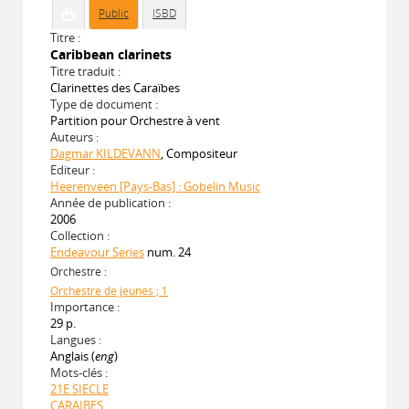
Public
ISBD
Titre :
Caribbean clarinets
Titre traduit :
Clarinettes des Caraïbes
Type de document :
Partition pour Orchestre à vent
Auteurs :
Dagmar KILDEVANN
, Compositeur
Editeur :
Heerenveen [Pays-Bas] : Gobelin Music
Année de publication :
2006
Collection :
Endeavour Series
num. 24
Orchestre :
Orchestre de jeunes ; 1
Importance :
29 p.
Langues :
Anglais (
eng
)
Mots-clés :
21E SIECLE
CARAIBES