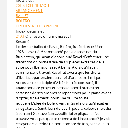
Mots-clés :
20E SIECLE-1E MOITIE
ARRANGEMENT
BALLET
BOLERO
ORCHESTRE D'HARMONIE
Index. décimale :
210.1
Orchestre d'harmonie seul
Résumé :
Le dernier ballet de Ravel, Boléro, fut écrit et créé en
1928. Il avait été commandé par la danseuse Ida
Rubinstein, qui avait d'abord prié Ravel d'effectuer une
transcription orchestrale de six pièces extraites de la
suite pour Iberia, d'Isaac Albéniz. Alors qu'il avait
commencé le travail, Ravel fut averti que les droits
d'Iberia appartenaient au chef d'orchestre Enrique
Arbos, ancien disciple d'Albéniz. Très contrarié, il
abandonna ce projet et pensa d'abord orchestrer
certaines de ses propres compositions pour piano avant
d'opter, finalement, pour une œuvre toute
nouvelle.L'idée de Boléro vint à Ravel alors qu'il était en
villégiature à Saint-Jean-de-Luz. Il joua la célèbre mélodie
à son ami Gustave Samazeuilh, lui expliquant : Ne
trouvez-vous pas que ce thème a de l'insistance ? Je vais
essayer de le redire un bon nombre de fois, sans aucun