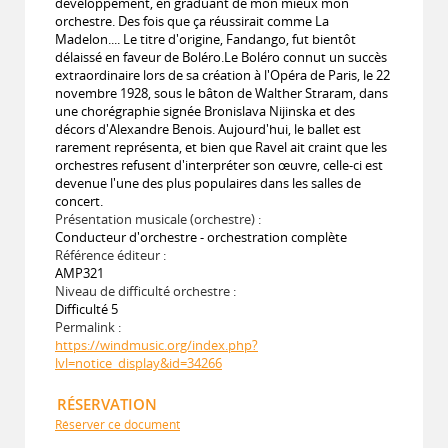
développement, en graduant de mon mieux mon
orchestre. Des fois que ça réussirait comme La
Madelon.... Le titre d'origine, Fandango, fut bientôt
délaissé en faveur de Boléro.Le Boléro connut un succès
extraordinaire lors de sa création à l'Opéra de Paris, le 22
novembre 1928, sous le bâton de Walther Straram, dans
une chorégraphie signée Bronislava Nijinska et des
décors d'Alexandre Benois. Aujourd'hui, le ballet est
rarement représenta, et bien que Ravel ait craint que les
orchestres refusent d'interpréter son œuvre, celle-ci est
devenue l'une des plus populaires dans les salles de
concert.
Présentation musicale (orchestre) :
Conducteur d'orchestre - orchestration complète
Référence éditeur :
AMP321
Niveau de difficulté orchestre :
Difficulté 5
Permalink :
https://windmusic.org/index.php?
lvl=notice_display&id=34266
RÉSERVATION
Réserver ce document