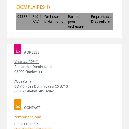
EXEMPLAIRES(1)
043224
210.1
Orchestre
Partition
Empruntable
RAV
d'Harmonie
pour
Disponible
orchestre
ADRESSE
Venir au CDMC :
34 rue des Dominicains
68500 Guebwiller
Nous écrire :
CDMC - Les Dominicains CS 8713
68502 Guebwiller Cedex
CONTACT
cdmcalsace.com
03 68 00 12 12
crpa@cdmcalsace.com