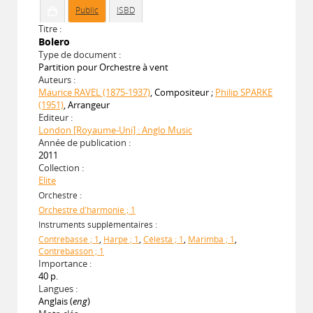
Public
ISBD
Titre :
Bolero
Type de document :
Partition pour Orchestre à vent
Auteurs :
Maurice RAVEL (1875-1937)
, Compositeur ;
Philip SPARKE
(1951)
, Arrangeur
Editeur :
London [Royaume-Uni] : Anglo Music
Année de publication :
2011
Collection :
Elite
Orchestre :
Orchestre d'harmonie ; 1
Instruments supplémentaires :
Contrebasse ; 1
,
Harpe ; 1
,
Célesta ; 1
,
Marimba ; 1
,
Contrebasson ; 1
Importance :
40 p.
Langues :
Anglais (
eng
)