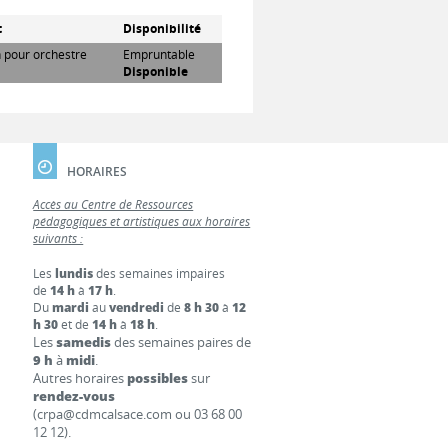
t
Disponibilité
n pour orchestre
Empruntable
Disponible
HORAIRES
Accès au Centre de Ressources
pédagogiques et artistiques aux horaires
suivants :
Les
lundis
des semaines impaires
de
14 h
à
17 h
.
Du
mardi
au
vendredi
de
8 h 30
à
12
h 30
et de
14 h
à
18 h
.
Les
samedis
des semaines paires de
9 h
à
midi
.
Autres horaires
possibles
sur
rendez-vous
(crpa@cdmcalsace.com ou 03 68 00
12 12).