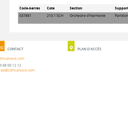
Code-barres
Cote
Section
Suppor
037881
210.1 SCH
Orchestre d'Harmonie
Partitio
CONTACT
PLAN D'ACCÈS
dmcalsace.com
3 68 00 12 12
rpa@cdmcalsace.com