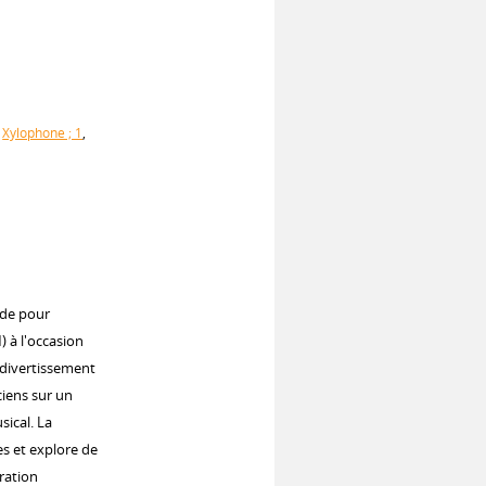
,
Xylophone ; 1
,
nde pour
) à l'occasion
 divertissement
ciens sur un
sical. La
s et explore de
ration