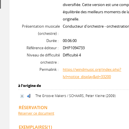
diversifiée. Cette version est une comp
équilibrée des meilleurs moments de l
originelle.
Présentation musicale
Conducteur d'orchestre - orchestrati
(orchestre) :
Durée :
00:06:00
Référence éditeur :
DHP1094733
Niveau de difficulté
Difficulté 4
orchestre :
Permalink :
https://windmusic.org/index.php?
lvl=notice_display&id=33200
à l'origine de
The Groove Makers / SCHAARS, Peter Kleine (2009)
RÉSERVATION
Réserver ce document
EXEMPLAIRES(1)