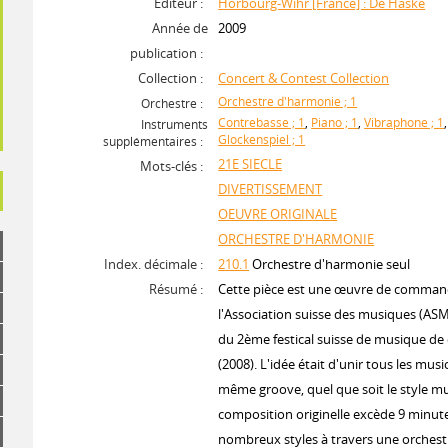
Editeur :
Horbourg-Wihr [France] : De Haske
Année de
2009
publication :
Collection :
Concert & Contest Collection
Orchestre d'harmonie ; 1
Orchestre :
Contrebasse ; 1
,
Piano ; 1
,
Vibraphone ; 1
Instruments
Glockenspiel ; 1
supplémentaires :
21E SIECLE
Mots-clés :
DIVERTISSEMENT
OEUVRE ORIGINALE
ORCHESTRE D'HARMONIE
Index. décimale :
210.1
Orchestre d'harmonie seul
Résumé :
Cette pièce est une œuvre de comma
l'Association suisse des musiques (ASM
du 2ème festical suisse de musique de
(2008). L'idée était d'unir tous les musi
même groove, quel que soit le style mu
composition originelle excède 9 minute
nombreux styles à travers une orchest