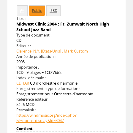
Public
ISBD
Titre :
Midwest Clinic 2004 : Ft. Zumwalt North High
School Jazz Band
Type de document :
CD
Editeur :
Clarence, N.Y. [Etats-Unis] : Mark Custom
Année de publication :
2005
Importance :
1CD - 9 plages + 1CD Vidéo
Index. décimale :
CDHAR
CD d'orchestre d'harmonie
Enregistrement : type de formation :
Enregistrement pour Orchestre d'harmonie
Référence éditeur :
5426-MCD
Permalink :
https://windmusic.org/index.php?
lvl=notice_display&id=3047
Contient