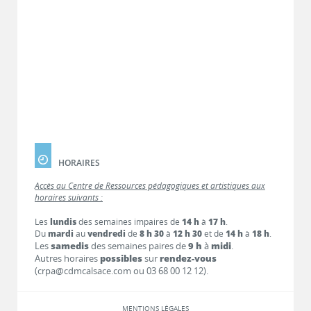
HORAIRES
Accès au Centre de Ressources pédagogiques et artistiques aux
horaires suivants :
Les
lundis
des semaines impaires de
14 h
à
17 h
.
Du
mardi
au
vendredi
de
8 h 30
à
12 h 30
et de
14 h
à
18 h
.
Les
samedis
des semaines paires de
9 h
à
midi
.
Autres horaires
possibles
sur
rendez-vous
(crpa@cdmcalsace.com ou 03 68 00 12 12).
MENTIONS LÉGALES