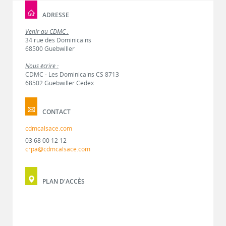
ADRESSE
Venir au CDMC :
34 rue des Dominicains
68500 Guebwiller
Nous écrire :
CDMC - Les Dominicains CS 8713
68502 Guebwiller Cedex
CONTACT
cdmcalsace.com
03 68 00 12 12
crpa@cdmcalsace.com
PLAN D'ACCÈS