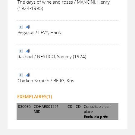
The days of wine and roses / MANCINI, Henry
(1924-1995)
Pegasus / LEVY, Hank
Rachael / NESTICO, Sammy (1924)
Chicken Scratch / BERG, Kris
EXEMPLAIRES(1)
030085
CDHAR001521-
CD
CD
Consultable sur
MID
place
Exclu du prêt