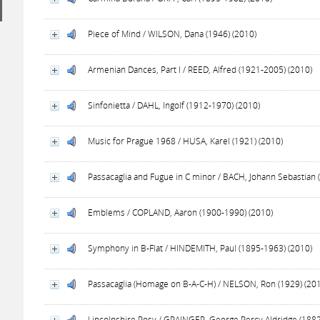
Piece of Mind / WILSON, Dana (1946) (2010)
Armenian Dances, Part I / REED, Alfred (1921-2005) (2010)
Sinfonietta / DAHL, Ingolf (1912-1970) (2010)
Music for Prague 1968 / HUSA, Karel (1921) (2010)
Passacaglia and Fugue in C minor / BACH, Johann Sebastian 
Emblems / COPLAND, Aaron (1900-1990) (2010)
Symphony in B-Flat / HINDEMITH, Paul (1895-1963) (2010)
Passacaglia (Homage on B-A-C-H) / NELSON, Ron (1929) (20
Lincolnshire Posy / GRAINGER, George Percy Aldridge (188