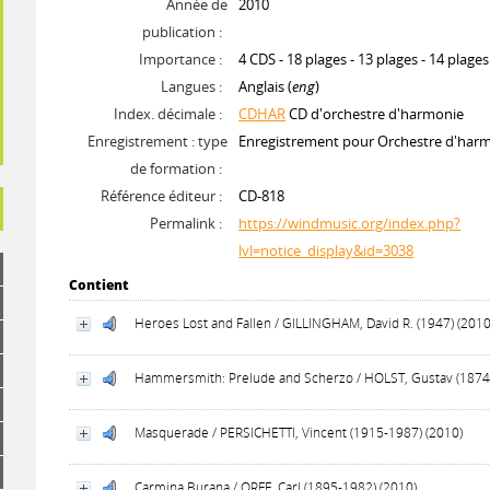
Année de
2010
publication :
Importance :
4 CDS - 18 plages - 13 plages - 14 plages
Langues :
Anglais (
eng
)
Index. décimale :
CDHAR
CD d'orchestre d'harmonie
Enregistrement : type
Enregistrement pour Orchestre d'har
de formation :
Référence éditeur :
CD-818
Permalink :
https://windmusic.org/index.php?
lvl=notice_display&id=3038
Contient
Heroes Lost and Fallen / GILLINGHAM, David R. (1947) (2010
Hammersmith: Prelude and Scherzo / HOLST, Gustav (1874
Masquerade / PERSICHETTI, Vincent (1915-1987) (2010)
Carmina Burana / ORFF, Carl (1895-1982) (2010)