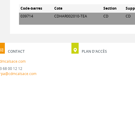
Code-barres
Cote
Section
Supp
039714
CDHAR002010-TEA
CD
CD
CONTACT
PLAN D'ACCÈS
dmcalsace.com
3 68 00 12 12
rpa@cdmcalsace.com