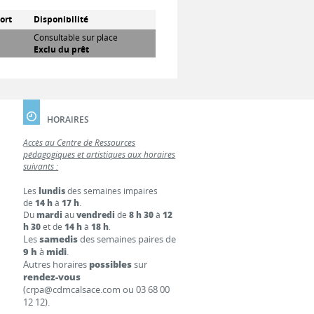
ort
Disponibilité
Consultable sur place
Exclu du prêt
HORAIRES
Accès au Centre de Ressources
pédagogiques et artistiques aux horaires
suivants :
Les
lundis
des semaines impaires
de
14 h
à
17 h
.
Du
mardi
au
vendredi
de
8 h 30
à
12
h 30
et de
14 h
à
18 h
.
Les
samedis
des semaines paires de
9 h
à
midi
.
Autres horaires
possibles
sur
rendez-vous
(crpa@cdmcalsace.com ou 03 68 00
12 12).