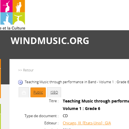
WINDMUSIC.ORG
>> Retour
Teaching Music through performance in Band - Volume 1 : Grade 6
Public
ISBD
Titre :
Teaching Music through performa
Volume 1 : Grade 6
Type de document :
CD
Editeur :
Chicago, Ill. [Etats-Unis] : GIA