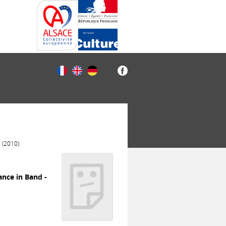
 (2010)
nce in Band -