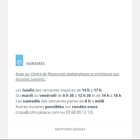
HORAIRES
Accès au Centre de Ressources pédagogiques et artistiques aux
horaires suivants :
Les
lundis
des semaines impaires de
14 h
à
17 h
.
Du
mardi
au
vendredi
de
8 h 30
à
12 h 30
et de
14 h
à
18 h
.
Les
samedis
des semaines paires de
9 h
à
midi
.
Autres horaires
possibles
sur
rendez-vous
(crpa@cdmcalsace.com ou 03 68 00 12 12).
MENTIONS LÉGALES