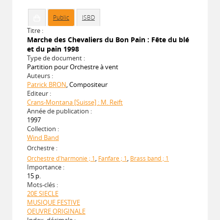
Public
ISBD
Titre :
Marche des Chevaliers du Bon Pain : Fête du blé
et du pain 1998
Type de document :
Partition pour Orchestre à vent
Auteurs :
Patrick BRON
, Compositeur
Editeur :
Crans-Montana [Suisse] : M. Reift
Année de publication :
1997
Collection :
Wind Band
Orchestre :
Orchestre d'harmonie ; 1
,
Fanfare ; 1
,
Brass band ; 1
Importance :
15 p.
Mots-clés :
20E SIECLE
MUSIQUE FESTIVE
OEUVRE ORIGINALE
Index. décimale :