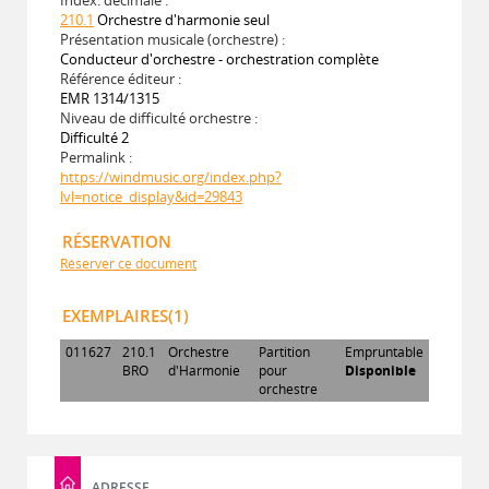
210.1
Orchestre d'harmonie seul
Présentation musicale (orchestre) :
Conducteur d'orchestre - orchestration complète
Référence éditeur :
EMR 1314/1315
Niveau de difficulté orchestre :
Difficulté 2
Permalink :
https://windmusic.org/index.php?
lvl=notice_display&id=29843
RÉSERVATION
Réserver ce document
EXEMPLAIRES(1)
011627
210.1
Orchestre
Partition
Empruntable
BRO
d'Harmonie
pour
Disponible
orchestre
ADRESSE