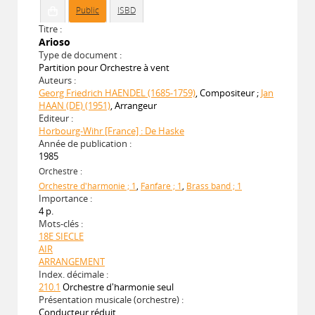
Public
ISBD
Titre :
Arioso
Type de document :
Partition pour Orchestre à vent
Auteurs :
Georg Friedrich HAENDEL (1685-1759)
, Compositeur ;
Jan
HAAN (DE) (1951)
, Arrangeur
Editeur :
Horbourg-Wihr [France] : De Haske
Année de publication :
1985
Orchestre :
Orchestre d'harmonie ; 1
,
Fanfare ; 1
,
Brass band ; 1
Importance :
4 p.
Mots-clés :
18E SIECLE
AIR
ARRANGEMENT
Index. décimale :
210.1
Orchestre d'harmonie seul
Présentation musicale (orchestre) :
Conducteur réduit