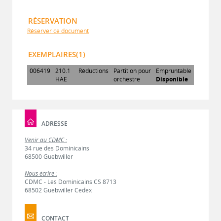
RÉSERVATION
Réserver ce document
EXEMPLAIRES(1)
006419
210.1
Réductions
Partition pour
Empruntable
HAE
orchestre
Disponible
ADRESSE
Venir au CDMC :
34 rue des Dominicains
68500 Guebwiller
Nous écrire :
CDMC - Les Dominicains CS 8713
68502 Guebwiller Cedex
CONTACT