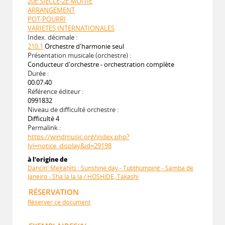
20E SIECLE-2E MOITIE
ARRANGEMENT
POT-POURRI
VARIETES INTERNATIONALES
Index. décimale :
210.1
Orchestre d'harmonie seul
Présentation musicale (orchestre) :
Conducteur d'orchestre - orchestration complète
Durée :
00:07:40
Référence éditeur :
0991832
Niveau de difficulté orchestre :
Difficulté 4
Permalink :
https://windmusic.org/index.php?
lvl=notice_display&id=29198
à l'origine de
Dancin' Megahits : Sunshine day - Tubthumping - Samba de
Janeiro - Sha la la la / HOSHIDE, Takashi
RÉSERVATION
Réserver ce document