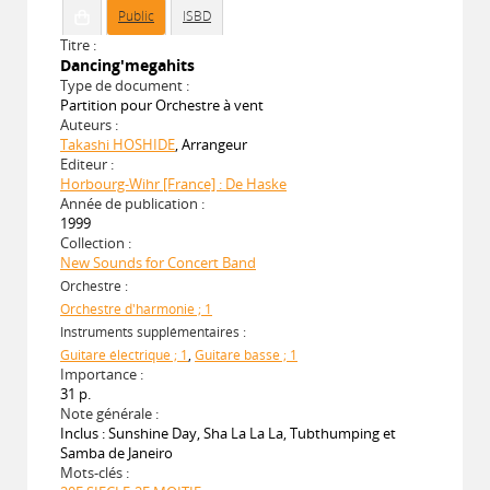
Public
ISBD
Titre :
Dancing'megahits
Type de document :
Partition pour Orchestre à vent
Auteurs :
Takashi HOSHIDE
, Arrangeur
Editeur :
Horbourg-Wihr [France] : De Haske
Année de publication :
1999
Collection :
New Sounds for Concert Band
Orchestre :
Orchestre d'harmonie ; 1
Instruments supplémentaires :
Guitare électrique ; 1
,
Guitare basse ; 1
Importance :
31 p.
Note générale :
Inclus : Sunshine Day, Sha La La La, Tubthumping et
Samba de Janeiro
Mots-clés :