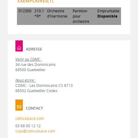
EXEMPLAIRES(1)
012300
210.1
Orchestre
Partition
Empruntable
*R*
d'Harmonie
pour
Disponible
orchestre
ADRESSE
Venir au CDMC :
34 rue des Dominicains
68500 Guebwiller
Nous écrire :
CDMC - Les Dominicains CS 8713
68502 Guebwiller Cedex
CONTACT
cdmcalsace.com
03 68 00 12 12
crpa@cdmcalsace.com