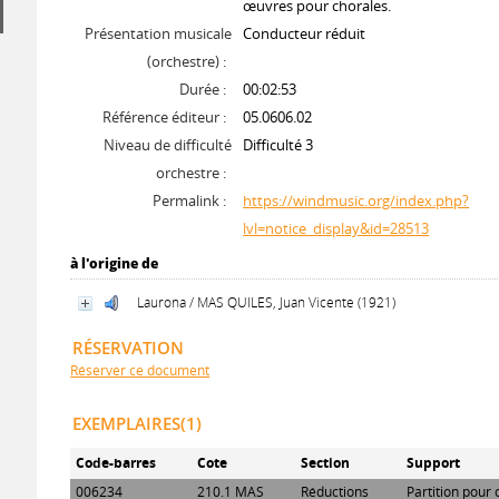
œuvres pour chorales.
Présentation musicale
Conducteur réduit
(orchestre) :
Durée :
00:02:53
Référence éditeur :
05.0606.02
Niveau de difficulté
Difficulté 3
orchestre :
Permalink :
https://windmusic.org/index.php?
lvl=notice_display&id=28513
à l'origine de
Laurona / MAS QUILES, Juan Vicente (1921)
RÉSERVATION
Réserver ce document
EXEMPLAIRES(1)
Code-barres
Cote
Section
Support
006234
210.1 MAS
Réductions
Partition pour