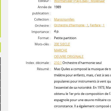
Editeur :
Wormerveer [Pays-Bas] : Molenaar
Année de
1989
publication :
Collection :
Marstriomfen
Orchestre d'harmonie ; 1
,
Fanfare ; 1
Orchestre :
4 p.
Importance :
Format :
Petite partition
Mots-clés :
20E SIECLE
MARCHE
OEUVRE ORIGINALE
Index. décimale :
210.1
Orchestre d'harmonie seul
Résumé :
Mas Quiles a composé la musique de tr
théâtre pour enfants, mais, c'est à se
populaires pour instruments à vent qu'
l'essentiel de sa notoriété. En 1973, Ma
obtenu le 1er prix de composition de l
espagnole pour une œuvre militaire c
circonstance. Il a également composé