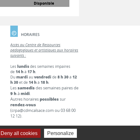
Disponible
HORAIRES
Accès au Centre de Ressources
pédagogiques et artistiques aux horaires
suivants :
Les
lundis
des semaines impaires
de
14 h
à
17 h
.
Du
mardi
au
vendredi
de
8 h 30
à
12
h 30
et de
14 h
à
18 h
.
Les
samedis
des semaines paires de
9 h
à
midi
.
Autres horaires
possibles
sur
rendez-vous
(crpa@cdmcalsace.com ou 03 68 00
12 12).
Deny all cookies
Personalize
S LÉGALES
LIENS
CONTACT