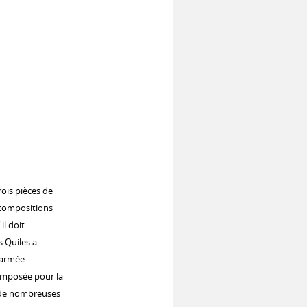
ois pièces de
s compositions
il doit
s Quiles a
'armée
omposée pour la
 de nombreuses