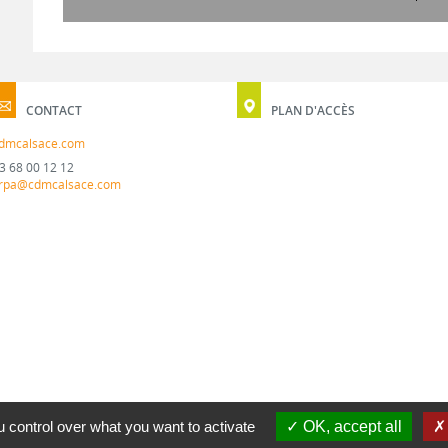
CONTACT
PLAN D'ACCÈS
dmcalsace.com
3 68 00 12 12
rpa@cdmcalsace.com
 control over what you want to activate
OK, accept all
MENTION