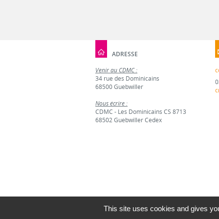
ADRESSE
Venir au CDMC :
c
34 rue des Dominicains
0
68500 Guebwiller
c
Nous écrire :
CDMC - Les Dominicains CS 8713
68502 Guebwiller Cedex
This site uses cookies and gives you